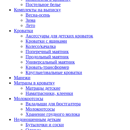
Постельное белье
Комплекты на выписку
Весна-осень
Зима
Лето
Кроватки
Аксессуары для детских кроваток
Кроватки с ящиками
Колесо/качалка
Поперечный маятник
Продольный маятник
Универсальный маятник
Кровать-трансформер
Круглые/овальные кроватки
Манежи
Матрацы в кроватку
Матрацы детские
Наматрасники, клеенки
Молокоотсосы
Вкладыши для бюстгалтера
Молокоотсосы
Хранение грудного молока
Недоношенным деткам
Бутылочки и соски
Одежда