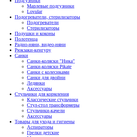
Подгузники
Марлевые подгузники
Lovular
Подогреватели, стерилизаторы
Подогреватели
Стерилизаторы
Подушки и коконы
Полотенца
Радио-няни, видео-няни
Рюкзаки-кенгуру
Санки
Санки-коляски "Ника"
Санки-коляски Pikate
Санки с колесиками
Санки для двойни
Ледянки
Аксессуары
Стульчики для кормления
Классические стульчики
Стул-стол трансформеры
Стульчики-качели
Аксессуары
Товары для ухода и гигиены
Аспираторы
Грелки детские