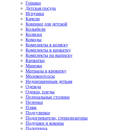
Горшки
Детская посуда
Игрушки
Качели
Коврики для детской
Колыбели
Коляски
Комоды
Комплекты в коляску
Комплекты в кроватку
Комплекты на выписку
Кроватки
Манежи
Матрацы в кроватку
Молокоотсосы
Недоношенным деткам
Одежда
Одеяла, пледы
Пеленальные столики
Пеленки
Пляж
Подгузники
Подогреватели, стерилизаторы
Подушки и коконы
Полотенца