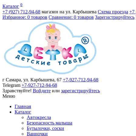
0
Каталог
+7 (927)
712-94-68
магазин на ул. Карбышева
Схема проезда
+7
Избранное: 0 товаров
Сравнение: 0 товаров
Зарегистрируйтесь
г Самара, ул. Карбышева, 67
+7-927-712-94-68
Telegram
+7-927-712-94-68
Здравствуйте!
Войдите
или
зарегистрируйтесь
Меню
Главная
Каталог
Автокресла
Безопасность малыша
Бутылочки, соски
Ванночки