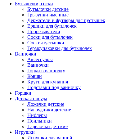
Бутылочки, соски
Бутылочки детские
Грызунки именные
Держатели и футляры для пустышек
Ершики для бутылочек
Прорезыватели
Соски для бутылочек
Соски-пустышки
Термоупаковки для бутылочек
Ванночки
Аксессуары
Ванночки
Горки в ванночку
Ковши
Круги для купания
Подставки под ванночку
Горшки
Детская посуда
Ложечки детские
Нагрудники детские
Ниблеры
Поильники
Тарелочки детские
Игрушки
Игрушки для ванной