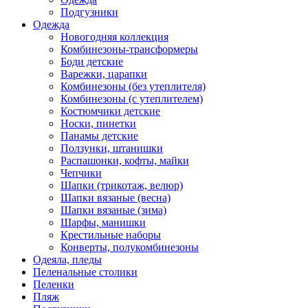
Подгузники
Одежда
Новогодняя коллекция
Комбинезоны-трансформеры
Боди детские
Варежки, царапки
Комбинезоны (без утеплителя)
Комбинезоны (с утеплителем)
Костюмчики детские
Носки, пинетки
Панамы детские
Ползунки, штанишки
Распашонки, кофты, майки
Чепчики
Шапки (трикотаж, велюр)
Шапки вязаные (весна)
Шапки вязаные (зима)
Шарфы, манишки
Крестильные наборы
Конверты, полукомбинезоны
Одеяла, пледы
Пеленальные столики
Пеленки
Пляж