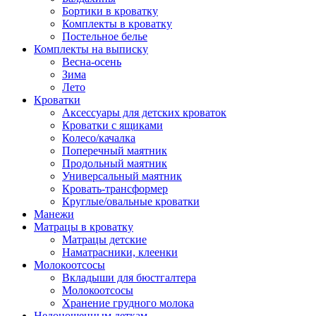
Бортики в кроватку
Комплекты в кроватку
Постельное белье
Комплекты на выписку
Весна-осень
Зима
Лето
Кроватки
Аксессуары для детских кроваток
Кроватки с ящиками
Колесо/качалка
Поперечный маятник
Продольный маятник
Универсальный маятник
Кровать-трансформер
Круглые/овальные кроватки
Манежи
Матрацы в кроватку
Матрацы детские
Наматрасники, клеенки
Молокоотсосы
Вкладыши для бюстгалтера
Молокоотсосы
Хранение грудного молока
Недоношенным деткам