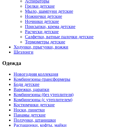
Аспираторы
Грелки детские
Мыло, шампуни детские
Ножнички детские
Ночники детские
Присыпки, крема детские
Расчески детские
Салфетки, ватные палочки детские
Термометры детские
Ходунки, прыгунки, вожжи
Шезлонги
Одежда
Новогодняя коллекция
Комбинезоны-трансформеры
Боди детские
Варежки, царапки
Комбинезоны (без утеплителя)
Комбинезоны (с утеплителем)
Костюмчики детские
Носки, пинетки
Панамы детские
Ползунки, штанишки
Распашонки, кофты, майки