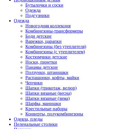
Бутылочки и соски
Одежда
Подгузники
Одежда
Новогодняя коллекция
Комбинезоны-трансформеры
Боди детские
Варежки, царапки
Комбинезоны (без утеплителя)
Комбинезоны (с утеплителем)
Костюмчики детские
Носки, пинетки
Панамы детские
Ползунки, штанишки
Распашонки, кофты, майки
Чепчики
Шапки (трикотаж, велюр)
Шапки вязаные (весна)
Шапки вязаные (зима)
Шарфы, манишки
Крестильные наборы
Конверты, полукомбинезоны
Одеяла, пледы
Пеленальные столики