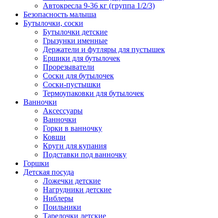
Автокресла 9-36 кг (группа 1/2/3)
Безопасность малыша
Бутылочки, соски
Бутылочки детские
Грызунки именные
Держатели и футляры для пустышек
Ершики для бутылочек
Прорезыватели
Соски для бутылочек
Соски-пустышки
Термоупаковки для бутылочек
Ванночки
Аксессуары
Ванночки
Горки в ванночку
Ковши
Круги для купания
Подставки под ванночку
Горшки
Детская посуда
Ложечки детские
Нагрудники детские
Ниблеры
Поильники
Тарелочки детские