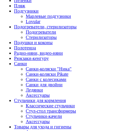
Пеленки
Пляж
Подгузники
Марлевые подгузники
Lovular
Подогреватели, стерилизаторы
Подогреватели
Стерилизаторы
Подушки и коконы
Полотенца
Радио-няни, видео-няни
Рюкзаки-кенгуру
Санки
Санки-коляски "Ника"
Санки-коляски Pikate
Санки с колесиками
Санки для двойни
Ледянки
Аксессуары
Стульчики для кормления
Классические стульчики
Стул-стол трансформеры
Стульчики-качели
Аксессуары
Товары для ухода и гигиены