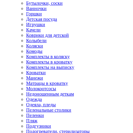
Бутылочки, соски
Ванночки
Горшки
Детская посуда
Игрушки
Качели
Коврики для детской
Колыбели
Коляски
Комоды
Комплекты в коляску
Комплекты в кроватку
Комплекты на выписку
Кроватки
Манежи
Матрацы в кроватку
Молокоотсосы
Недоношенным деткам
Одежда
Одеяла, пледы
Пеленальные столики
Пеленки
Пляж
Подгузники
Подогреватели, стерилизаторы