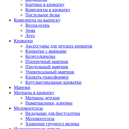
Бортики в кроватку
Комплекты в кроватку
Постельное белье
Комплекты на выписку
Весна-осень
Зима
Лето
Кроватки
Аксессуары для детских кроваток
Кроватки с ящиками
Колесо/качалка
Поперечный маятник
Продольный маятник
Универсальный маятник
Кровать-трансформер
Круглые/овальные кроватки
Манежи
Матрацы в кроватку
Матрацы детские
Наматрасники, клеенки
Молокоотсосы
Вкладыши для бюстгалтера
Молокоотсосы
Хранение грудного молока
Недоношенным деткам