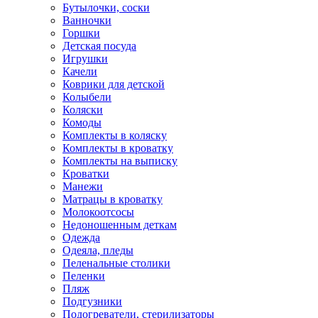
Бутылочки, соски
Ванночки
Горшки
Детская посуда
Игрушки
Качели
Коврики для детской
Колыбели
Коляски
Комоды
Комплекты в коляску
Комплекты в кроватку
Комплекты на выписку
Кроватки
Манежи
Матрацы в кроватку
Молокоотсосы
Недоношенным деткам
Одежда
Одеяла, пледы
Пеленальные столики
Пеленки
Пляж
Подгузники
Подогреватели, стерилизаторы