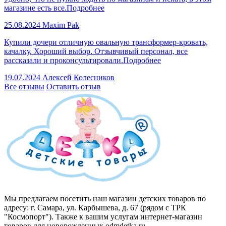
магазине есть все.
Подробнее
25.08.2024
Maxim Pak
Купили дочери отличную овальную трансформер-кровать,
качалку. Хороший выбор. Отзывчивый персонал, все
рассказали и проконсультировали.
Подробнее
19.07.2024
Алексей Колесников
Все отзывы
Оставить отзыв
Мы предлагаем посетить наш магазин детских товаров по
адресу: г. Самара, ул. Карбышева, д. 67 (рядом с ТРК
"Космопорт"). Также к вашим услугам интернет-магазин
товаров для новорожденных odmdetka.ru