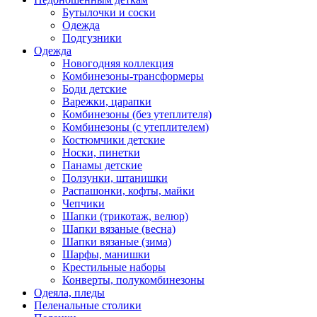
Бутылочки и соски
Одежда
Подгузники
Одежда
Новогодняя коллекция
Комбинезоны-трансформеры
Боди детские
Варежки, царапки
Комбинезоны (без утеплителя)
Комбинезоны (с утеплителем)
Костюмчики детские
Носки, пинетки
Панамы детские
Ползунки, штанишки
Распашонки, кофты, майки
Чепчики
Шапки (трикотаж, велюр)
Шапки вязаные (весна)
Шапки вязаные (зима)
Шарфы, манишки
Крестильные наборы
Конверты, полукомбинезоны
Одеяла, пледы
Пеленальные столики