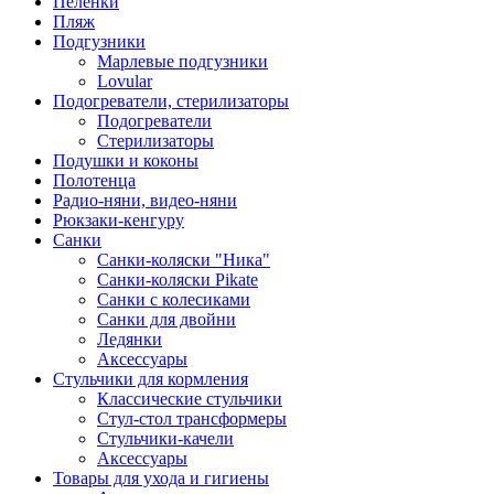
Пеленки
Пляж
Подгузники
Марлевые подгузники
Lovular
Подогреватели, стерилизаторы
Подогреватели
Стерилизаторы
Подушки и коконы
Полотенца
Радио-няни, видео-няни
Рюкзаки-кенгуру
Санки
Санки-коляски "Ника"
Санки-коляски Pikate
Санки с колесиками
Санки для двойни
Ледянки
Аксессуары
Стульчики для кормления
Классические стульчики
Стул-стол трансформеры
Стульчики-качели
Аксессуары
Товары для ухода и гигиены