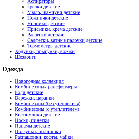
Аспираторы
Грелки детские
Мыло, шампуни детские
Ножнички детские
Ночники детские
Присыпки, крема детские
Расчески детские
Салфетки, ватные палочки детские
Термометры детские
Ходунки, прыгунки, вожжи
Шезлонги
Одежда
Новогодняя коллекция
Комбинезоны-трансформеры
Боди детские
Варежки, царапки
Комбинезоны (без утеплителя)
Комбинезоны (с утеплителем)
Костюмчики детские
Носки, пинетки
Панамы детские
Ползунки, штанишки
Распашонки, кофты, майки