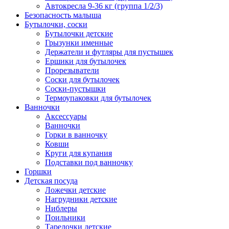
Автокресла 9-36 кг (группа 1/2/3)
Безопасность малыша
Бутылочки, соски
Бутылочки детские
Грызунки именные
Держатели и футляры для пустышек
Ершики для бутылочек
Прорезыватели
Соски для бутылочек
Соски-пустышки
Термоупаковки для бутылочек
Ванночки
Аксессуары
Ванночки
Горки в ванночку
Ковши
Круги для купания
Подставки под ванночку
Горшки
Детская посуда
Ложечки детские
Нагрудники детские
Ниблеры
Поильники
Тарелочки детские