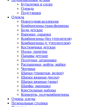
Бутылочки и соски
Одежда
Подгузники
Одежда
Новогодняя коллекция
Комбинезоны-трансформеры
Боди детские
Варежки, царапки
Комбинезоны (без утеплителя)
Комбинезоны (с утеплителем)
Костюмчики детские
Носки, пинетки
Панамы детские
Ползунки, штанишки
Распашонки, кофты, майки
Чепчики
Шапки (трикотаж, велюр)
Шапки вязаные (весна)
Шапки вязаные (зима)
Шарфы, манишки
Крестильные наборы
Конверты, полукомбинезоны
Одеяла, пледы
Пеленальные столики