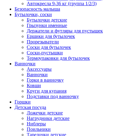
Автокресла 9-36 кг (группа 1/2/3)
Безопасность малыша
Бутылочки, соски
Бутылочки детские
Грызунки именные
Держатели и футляры для пустышек
Ершики для бутылочек
Прорезыватели
Соски для бутылочек
Соски-пустышки
Термоупаковки для бутылочек
Ванночки
Аксессуары
Ванночки
Горки в ванночку
Ковши
Круги для купания
Подставки под ванночку
Горшки
Детская посуда
Ложечки детские
Нагрудники детские
Ниблеры
Поильники
Тарелочки детские