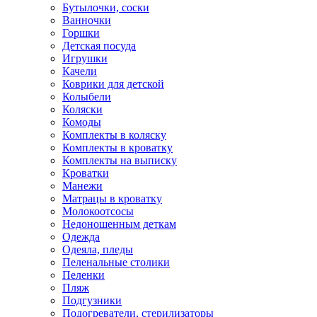
Бутылочки, соски
Ванночки
Горшки
Детская посуда
Игрушки
Качели
Коврики для детской
Колыбели
Коляски
Комоды
Комплекты в коляску
Комплекты в кроватку
Комплекты на выписку
Кроватки
Манежи
Матрацы в кроватку
Молокоотсосы
Недоношенным деткам
Одежда
Одеяла, пледы
Пеленальные столики
Пеленки
Пляж
Подгузники
Подогреватели, стерилизаторы