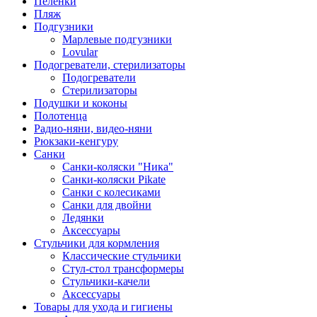
Пеленки
Пляж
Подгузники
Марлевые подгузники
Lovular
Подогреватели, стерилизаторы
Подогреватели
Стерилизаторы
Подушки и коконы
Полотенца
Радио-няни, видео-няни
Рюкзаки-кенгуру
Санки
Санки-коляски "Ника"
Санки-коляски Pikate
Санки с колесиками
Санки для двойни
Ледянки
Аксессуары
Стульчики для кормления
Классические стульчики
Стул-стол трансформеры
Стульчики-качели
Аксессуары
Товары для ухода и гигиены