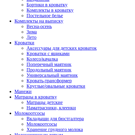
Бортики в кроватку
Комплекты в кроватку
Постельное белье
Комплекты на выписку
Весна-осень
Зима
Лето
Кроватки
Аксессуары для детских кроваток
Кроватки с ящиками
Колесо/качалка
Поперечный маятник
Продольный маятник
Универсальный маятник
Кровать-трансформер
Круглые/овальные кроватки
Манежи
Матрацы в кроватку
Матрацы детские
Наматрасники, клеенки
Молокоотсосы
Вкладыши для бюстгалтера
Молокоотсосы
Хранение грудного молока
Недоношенным деткам