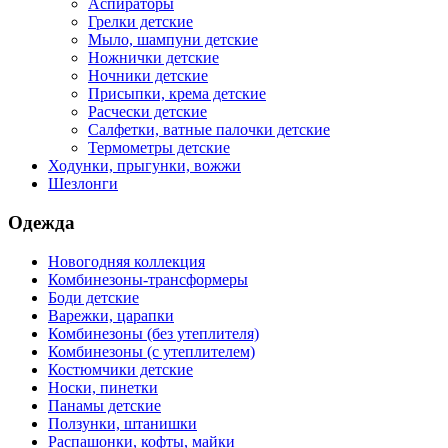
Аспираторы
Грелки детские
Мыло, шампуни детские
Ножнички детские
Ночники детские
Присыпки, крема детские
Расчески детские
Салфетки, ватные палочки детские
Термометры детские
Ходунки, прыгунки, вожжи
Шезлонги
Одежда
Новогодняя коллекция
Комбинезоны-трансформеры
Боди детские
Варежки, царапки
Комбинезоны (без утеплителя)
Комбинезоны (с утеплителем)
Костюмчики детские
Носки, пинетки
Панамы детские
Ползунки, штанишки
Распашонки, кофты, майки