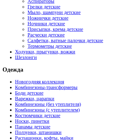
Аспираторы
Грелки детские
Мыло, шампуни детские
Ножнички детские
Ночники детские
Присыпки, крема детские
Расчески детские
Салфетки, ватные палочки детские
Термометры детские
Ходунки, прыгунки, вожжи
Шезлонги
Одежда
Новогодняя коллекция
Комбинезоны-трансформеры
Боди детские
Варежки, царапки
Комбинезоны (без утеплителя)
Комбинезоны (с утеплителем)
Костюмчики детские
Носки, пинетки
Панамы детские
Ползунки, штанишки
Распашонки, кофты, майки