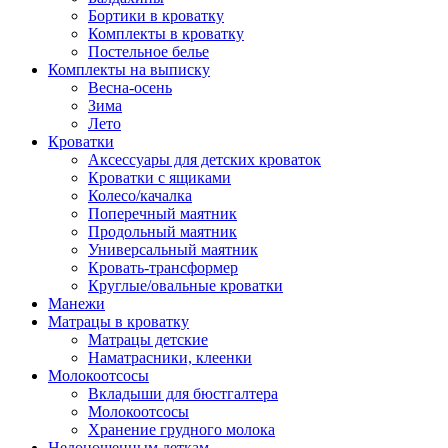
Бортики в кроватку
Комплекты в кроватку
Постельное белье
Комплекты на выписку
Весна-осень
Зима
Лето
Кроватки
Аксессуары для детских кроваток
Кроватки с ящиками
Колесо/качалка
Поперечный маятник
Продольный маятник
Универсальный маятник
Кровать-трансформер
Круглые/овальные кроватки
Манежи
Матрацы в кроватку
Матрацы детские
Наматрасники, клеенки
Молокоотсосы
Вкладыши для бюстгалтера
Молокоотсосы
Хранение грудного молока
Недоношенным деткам