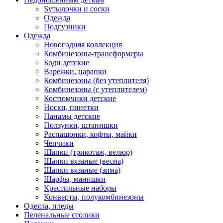
Бутылочки и соски
Одежда
Подгузники
Одежда
Новогодняя коллекция
Комбинезоны-трансформеры
Боди детские
Варежки, царапки
Комбинезоны (без утеплителя)
Комбинезоны (с утеплителем)
Костюмчики детские
Носки, пинетки
Панамы детские
Ползунки, штанишки
Распашонки, кофты, майки
Чепчики
Шапки (трикотаж, велюр)
Шапки вязаные (весна)
Шапки вязаные (зима)
Шарфы, манишки
Крестильные наборы
Конверты, полукомбинезоны
Одеяла, пледы
Пеленальные столики