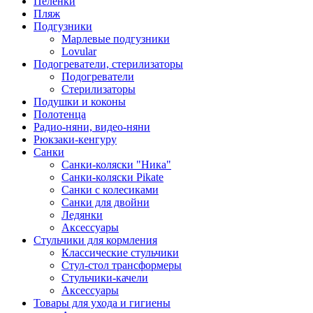
Пеленки
Пляж
Подгузники
Марлевые подгузники
Lovular
Подогреватели, стерилизаторы
Подогреватели
Стерилизаторы
Подушки и коконы
Полотенца
Радио-няни, видео-няни
Рюкзаки-кенгуру
Санки
Санки-коляски "Ника"
Санки-коляски Pikate
Санки с колесиками
Санки для двойни
Ледянки
Аксессуары
Стульчики для кормления
Классические стульчики
Стул-стол трансформеры
Стульчики-качели
Аксессуары
Товары для ухода и гигиены