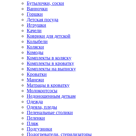
Бутылочки, соски
Ванночки
Горшки
Детская посуда
Игрушки
Качели
Коврики для детской
Колыбели
Коляски
Комоды
Комплекты в коляску
Комплекты в кроватку
Комплекты на выписку
Кроватки
Манежи
Матрацы в кроватку
Молокоотсосы
Недоношенным деткам
Одежда
Одеяла, пледы
Пеленальные столики
Пеленки
Пляж
Подгузники
Подогреватели, стерилизаторы