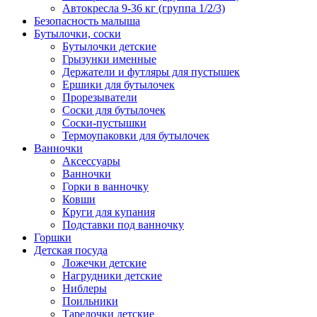
Автокресла 9-36 кг (группа 1/2/3)
Безопасность малыша
Бутылочки, соски
Бутылочки детские
Грызунки именные
Держатели и футляры для пустышек
Ершики для бутылочек
Прорезыватели
Соски для бутылочек
Соски-пустышки
Термоупаковки для бутылочек
Ванночки
Аксессуары
Ванночки
Горки в ванночку
Ковши
Круги для купания
Подставки под ванночку
Горшки
Детская посуда
Ложечки детские
Нагрудники детские
Ниблеры
Поильники
Тарелочки детские