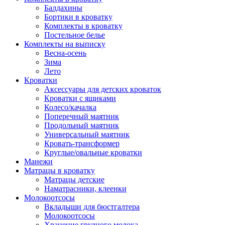
Балдахины
Бортики в кроватку
Комплекты в кроватку
Постельное белье
Комплекты на выписку
Весна-осень
Зима
Лето
Кроватки
Аксессуары для детских кроваток
Кроватки с ящиками
Колесо/качалка
Поперечный маятник
Продольный маятник
Универсальный маятник
Кровать-трансформер
Круглые/овальные кроватки
Манежи
Матрацы в кроватку
Матрацы детские
Наматрасники, клеенки
Молокоотсосы
Вкладыши для бюстгалтера
Молокоотсосы
Хранение грудного молока