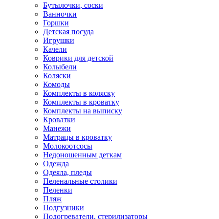
Бутылочки, соски
Ванночки
Горшки
Детская посуда
Игрушки
Качели
Коврики для детской
Колыбели
Коляски
Комоды
Комплекты в коляску
Комплекты в кроватку
Комплекты на выписку
Кроватки
Манежи
Матрацы в кроватку
Молокоотсосы
Недоношенным деткам
Одежда
Одеяла, пледы
Пеленальные столики
Пеленки
Пляж
Подгузники
Подогреватели, стерилизаторы