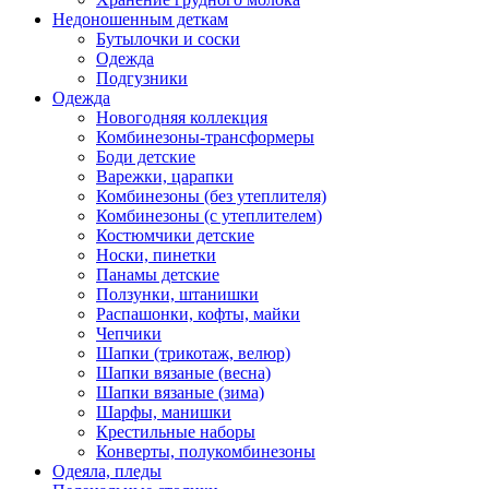
Недоношенным деткам
Бутылочки и соски
Одежда
Подгузники
Одежда
Новогодняя коллекция
Комбинезоны-трансформеры
Боди детские
Варежки, царапки
Комбинезоны (без утеплителя)
Комбинезоны (с утеплителем)
Костюмчики детские
Носки, пинетки
Панамы детские
Ползунки, штанишки
Распашонки, кофты, майки
Чепчики
Шапки (трикотаж, велюр)
Шапки вязаные (весна)
Шапки вязаные (зима)
Шарфы, манишки
Крестильные наборы
Конверты, полукомбинезоны
Одеяла, пледы