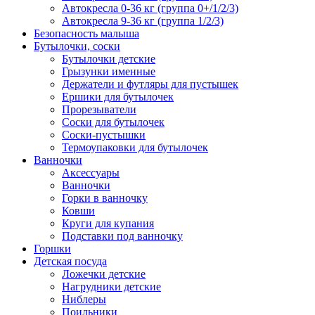
Автокресла 0-36 кг (группа 0+/1/2/3)
Автокресла 9-36 кг (группа 1/2/3)
Безопасность малыша
Бутылочки, соски
Бутылочки детские
Грызунки именные
Держатели и футляры для пустышек
Ершики для бутылочек
Прорезыватели
Соски для бутылочек
Соски-пустышки
Термоупаковки для бутылочек
Ванночки
Аксессуары
Ванночки
Горки в ванночку
Ковши
Круги для купания
Подставки под ванночку
Горшки
Детская посуда
Ложечки детские
Нагрудники детские
Ниблеры
Поильники