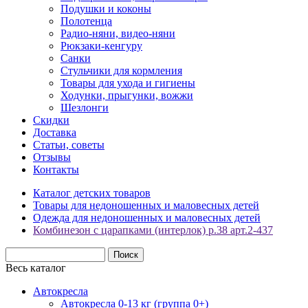
Подушки и коконы
Полотенца
Радио-няни, видео-няни
Рюкзаки-кенгуру
Санки
Стульчики для кормления
Товары для ухода и гигиены
Ходунки, прыгунки, вожжи
Шезлонги
Скидки
Доставка
Статьи, советы
Отзывы
Контакты
Каталог детских товаров
Товары для недоношенных и маловесных детей
Одежда для недоношенных и маловесных детей
Комбинезон с царапками (интерлок) р.38 арт.2-437
Весь каталог
Автокресла
Автокресла 0-13 кг (группа 0+)