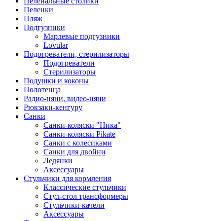
Пеленальные столики
Пеленки
Пляж
Подгузники
Марлевые подгузники
Lovular
Подогреватели, стерилизаторы
Подогреватели
Стерилизаторы
Подушки и коконы
Полотенца
Радио-няни, видео-няни
Рюкзаки-кенгуру
Санки
Санки-коляски "Ника"
Санки-коляски Pikate
Санки с колесиками
Санки для двойни
Ледянки
Аксессуары
Стульчики для кормления
Классические стульчики
Стул-стол трансформеры
Стульчики-качели
Аксессуары