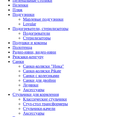
Пеленальные столики
Пеленки
Пляж
Подгузники
Марлевые подгузники
Lovular
Подогреватели, стерилизаторы
Подогреватели
Стерилизаторы
Подушки и коконы
Полотенца
Радио-няни, видео-няни
Рюкзаки-кенгуру
Санки
Санки-коляски "Ника"
Санки-коляски Pikate
Санки с колесиками
Санки для двойни
Ледянки
Аксессуары
Стульчики для кормления
Классические стульчики
Стул-стол трансформеры
Стульчики-качели
Аксессуары