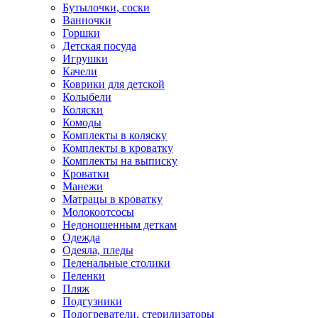
Бутылочки, соски
Ванночки
Горшки
Детская посуда
Игрушки
Качели
Коврики для детской
Колыбели
Коляски
Комоды
Комплекты в коляску
Комплекты в кроватку
Комплекты на выписку
Кроватки
Манежи
Матрацы в кроватку
Молокоотсосы
Недоношенным деткам
Одежда
Одеяла, пледы
Пеленальные столики
Пеленки
Пляж
Подгузники
Подогреватели, стерилизаторы