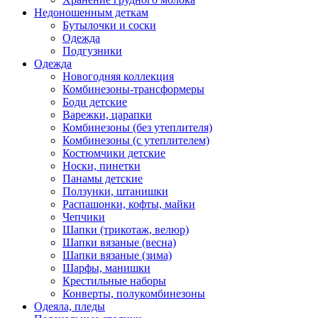
Недоношенным деткам
Бутылочки и соски
Одежда
Подгузники
Одежда
Новогодняя коллекция
Комбинезоны-трансформеры
Боди детские
Варежки, царапки
Комбинезоны (без утеплителя)
Комбинезоны (с утеплителем)
Костюмчики детские
Носки, пинетки
Панамы детские
Ползунки, штанишки
Распашонки, кофты, майки
Чепчики
Шапки (трикотаж, велюр)
Шапки вязаные (весна)
Шапки вязаные (зима)
Шарфы, манишки
Крестильные наборы
Конверты, полукомбинезоны
Одеяла, пледы