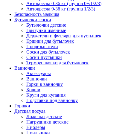
Автокресла 0-36 кг (группа 0+/1/2/3)
Автокресла 9-36 кг (группа 1/2/3)
Безопасность малыша
Бутылочки, соски
Бутылочки детские
Грызунки именные
Держатели и футляры для пустышек
Ершики для бутылочек
Прорезыватели
Соски для бутылочек
Соски-пустышки
Термоупаковки для бутылочек
Ванночки
Аксессуары
Ванночки
Горки в ванночку
Ковши
Круги для купания
Подставки под ванночку
Горшки
Детская посуда
Ложечки детские
Нагрудники детские
Ниблеры
Поильники