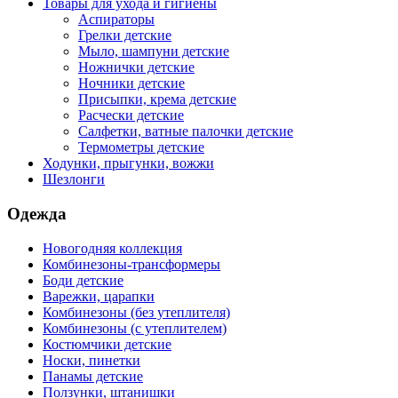
Товары для ухода и гигиены
Аспираторы
Грелки детские
Мыло, шампуни детские
Ножнички детские
Ночники детские
Присыпки, крема детские
Расчески детские
Салфетки, ватные палочки детские
Термометры детские
Ходунки, прыгунки, вожжи
Шезлонги
Одежда
Новогодняя коллекция
Комбинезоны-трансформеры
Боди детские
Варежки, царапки
Комбинезоны (без утеплителя)
Комбинезоны (с утеплителем)
Костюмчики детские
Носки, пинетки
Панамы детские
Ползунки, штанишки