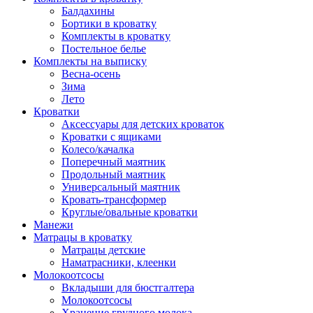
Балдахины
Бортики в кроватку
Комплекты в кроватку
Постельное белье
Комплекты на выписку
Весна-осень
Зима
Лето
Кроватки
Аксессуары для детских кроваток
Кроватки с ящиками
Колесо/качалка
Поперечный маятник
Продольный маятник
Универсальный маятник
Кровать-трансформер
Круглые/овальные кроватки
Манежи
Матрацы в кроватку
Матрацы детские
Наматрасники, клеенки
Молокоотсосы
Вкладыши для бюстгалтера
Молокоотсосы
Хранение грудного молока