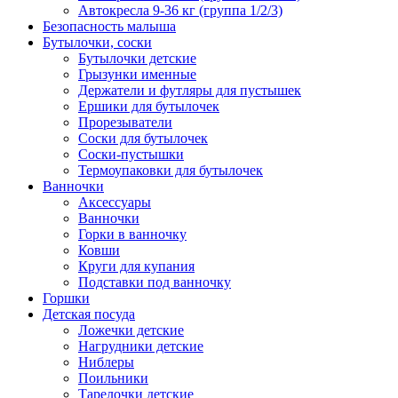
Автокресла 9-36 кг (группа 1/2/3)
Безопасность малыша
Бутылочки, соски
Бутылочки детские
Грызунки именные
Держатели и футляры для пустышек
Ершики для бутылочек
Прорезыватели
Соски для бутылочек
Соски-пустышки
Термоупаковки для бутылочек
Ванночки
Аксессуары
Ванночки
Горки в ванночку
Ковши
Круги для купания
Подставки под ванночку
Горшки
Детская посуда
Ложечки детские
Нагрудники детские
Ниблеры
Поильники
Тарелочки детские