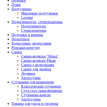
Пеленки
Пляж
Подгузники
Марлевые подгузники
Lovular
Подогреватели, стерилизаторы
Подогреватели
Стерилизаторы
Подушки и коконы
Полотенца
Радио-няни, видео-няни
Рюкзаки-кенгуру
Санки
Санки-коляски "Ника"
Санки-коляски Pikate
Санки с колесиками
Санки для двойни
Ледянки
Аксессуары
Стульчики для кормления
Классические стульчики
Стул-стол трансформеры
Стульчики-качели
Аксессуары
Товары для ухода и гигиены