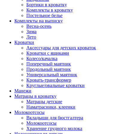
Бортики в кроватку
Комплекты в кроватку
Постельное белье
Комплекты на выписку
Весна-осень
Зима
Лето
Кроватки
Аксессуары для детских кроваток
Кроватки с ящиками
Колесо/качалка
Поперечный маятник
Продольный маятник
Универсальный маятник
Кровать-трансформер
Круглые/овальные кроватки
Манежи
Матрацы в кроватку
Матрацы детские
Наматрасники, клеенки
Молокоотсосы
Вкладыши для бюстгалтера
Молокоотсосы
Хранение грудного молока
Недоношенным деткам