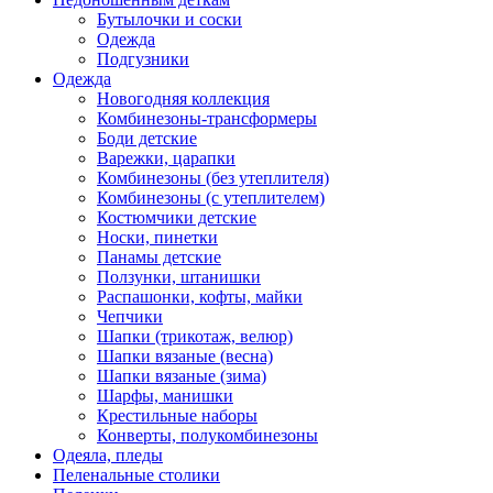
Бутылочки и соски
Одежда
Подгузники
Одежда
Новогодняя коллекция
Комбинезоны-трансформеры
Боди детские
Варежки, царапки
Комбинезоны (без утеплителя)
Комбинезоны (с утеплителем)
Костюмчики детские
Носки, пинетки
Панамы детские
Ползунки, штанишки
Распашонки, кофты, майки
Чепчики
Шапки (трикотаж, велюр)
Шапки вязаные (весна)
Шапки вязаные (зима)
Шарфы, манишки
Крестильные наборы
Конверты, полукомбинезоны
Одеяла, пледы
Пеленальные столики