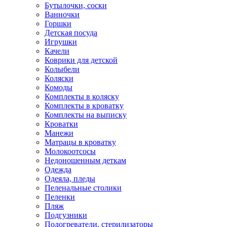
Бутылочки, соски
Ванночки
Горшки
Детская посуда
Игрушки
Качели
Коврики для детской
Колыбели
Коляски
Комоды
Комплекты в коляску
Комплекты в кроватку
Комплекты на выписку
Кроватки
Манежи
Матрацы в кроватку
Молокоотсосы
Недоношенным деткам
Одежда
Одеяла, пледы
Пеленальные столики
Пеленки
Пляж
Подгузники
Подогреватели, стерилизаторы