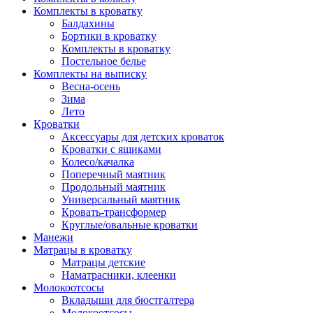
Комплекты в кроватку
Балдахины
Бортики в кроватку
Комплекты в кроватку
Постельное белье
Комплекты на выписку
Весна-осень
Зима
Лето
Кроватки
Аксессуары для детских кроваток
Кроватки с ящиками
Колесо/качалка
Поперечный маятник
Продольный маятник
Универсальный маятник
Кровать-трансформер
Круглые/овальные кроватки
Манежи
Матрацы в кроватку
Матрацы детские
Наматрасники, клеенки
Молокоотсосы
Вкладыши для бюстгалтера
Молокоотсосы