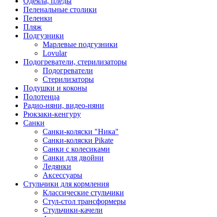
Одеяла, пледы
Пеленальные столики
Пеленки
Пляж
Подгузники
Марлевые подгузники
Lovular
Подогреватели, стерилизаторы
Подогреватели
Стерилизаторы
Подушки и коконы
Полотенца
Радио-няни, видео-няни
Рюкзаки-кенгуру
Санки
Санки-коляски "Ника"
Санки-коляски Pikate
Санки с колесиками
Санки для двойни
Ледянки
Аксессуары
Стульчики для кормления
Классические стульчики
Стул-стол трансформеры
Стульчики-качели