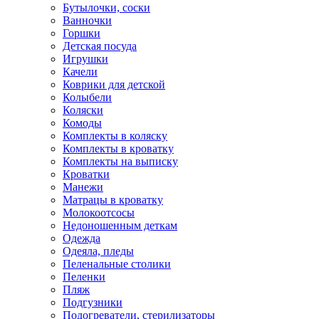
Бутылочки, соски
Ванночки
Горшки
Детская посуда
Игрушки
Качели
Коврики для детской
Колыбели
Коляски
Комоды
Комплекты в коляску
Комплекты в кроватку
Комплекты на выписку
Кроватки
Манежи
Матрацы в кроватку
Молокоотсосы
Недоношенным деткам
Одежда
Одеяла, пледы
Пеленальные столики
Пеленки
Пляж
Подгузники
Подогреватели, стерилизаторы