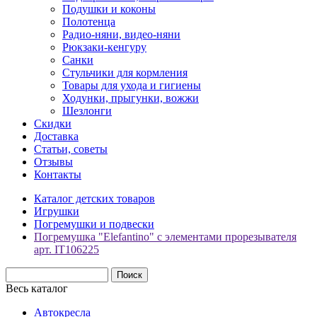
Подушки и коконы
Полотенца
Радио-няни, видео-няни
Рюкзаки-кенгуру
Санки
Стульчики для кормления
Товары для ухода и гигиены
Ходунки, прыгунки, вожжи
Шезлонги
Скидки
Доставка
Статьи, советы
Отзывы
Контакты
Каталог детских товаров
Игрушки
Погремушки и подвески
Погремушка "Elefantino" с элементами прорезывателя
арт. IT106225
Весь каталог
Автокресла