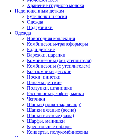
Хранение грудного молока
Недоношенным деткам
Бутылочки и соски
Одежда
Подгузники
Одежда
Новогодняя коллекция
Комбинезоны-трансформеры
Боди детские
Варежки, царапки
Комбинезоны (без утеплителя)
Комбинезоны (с утеплителем)
Костюмчики детские
Носки, пинетки
Панамы детские
Ползунки, штанишки
Распашонки, кофты, майки
Чепчики
Шапки (трикотаж, велюр)
Шапки вязаные (весна)
Шапки вязаные (зима)
Шарфы, манишки
Крестильные наборы
Конверты, полукомбинезоны