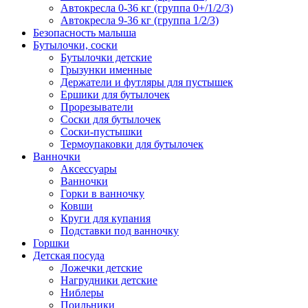
Автокресла 0-36 кг (группа 0+/1/2/3)
Автокресла 9-36 кг (группа 1/2/3)
Безопасность малыша
Бутылочки, соски
Бутылочки детские
Грызунки именные
Держатели и футляры для пустышек
Ершики для бутылочек
Прорезыватели
Соски для бутылочек
Соски-пустышки
Термоупаковки для бутылочек
Ванночки
Аксессуары
Ванночки
Горки в ванночку
Ковши
Круги для купания
Подставки под ванночку
Горшки
Детская посуда
Ложечки детские
Нагрудники детские
Ниблеры
Поильники