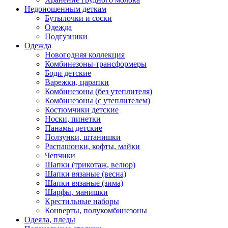
Недоношенным деткам
Бутылочки и соски
Одежда
Подгузники
Одежда
Новогодняя коллекция
Комбинезоны-трансформеры
Боди детские
Варежки, царапки
Комбинезоны (без утеплителя)
Комбинезоны (с утеплителем)
Костюмчики детские
Носки, пинетки
Панамы детские
Ползунки, штанишки
Распашонки, кофты, майки
Чепчики
Шапки (трикотаж, велюр)
Шапки вязаные (весна)
Шапки вязаные (зима)
Шарфы, манишки
Крестильные наборы
Конверты, полукомбинезоны
Одеяла, пледы