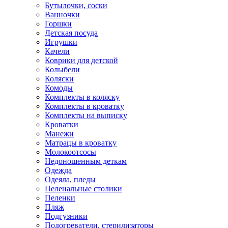
Бутылочки, соски
Ванночки
Горшки
Детская посуда
Игрушки
Качели
Коврики для детской
Колыбели
Коляски
Комоды
Комплекты в коляску
Комплекты в кроватку
Комплекты на выписку
Кроватки
Манежи
Матрацы в кроватку
Молокоотсосы
Недоношенным деткам
Одежда
Одеяла, пледы
Пеленальные столики
Пеленки
Пляж
Подгузники
Подогреватели, стерилизаторы