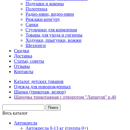
Подушки и коконы
Полотенца
Радио-няни, видео-няни
Рюкзаки-кенгуру
Санки
Стульчики для кормления
Товары для ухода и гигиены
Ходунки, прыгунки, вожжи
Шезлонги
Скидки
Доставка
Статьи, советы
Отзывы
Контакты
Каталог детских товаров
Одежда для новорожденных
Шапки (трикотаж, велюр)
Шапочка трикотажная с отворотом "Лапшуля" р.40
Весь каталог
Автокресла
Автокресла 0-13 кг (группа 0+)