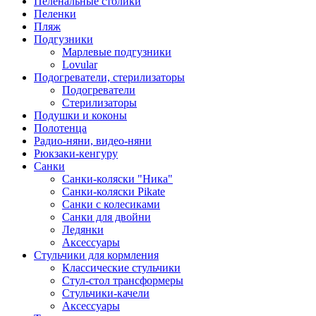
Пеленальные столики
Пеленки
Пляж
Подгузники
Марлевые подгузники
Lovular
Подогреватели, стерилизаторы
Подогреватели
Стерилизаторы
Подушки и коконы
Полотенца
Радио-няни, видео-няни
Рюкзаки-кенгуру
Санки
Санки-коляски "Ника"
Санки-коляски Pikate
Санки с колесиками
Санки для двойни
Ледянки
Аксессуары
Стульчики для кормления
Классические стульчики
Стул-стол трансформеры
Стульчики-качели
Аксессуары