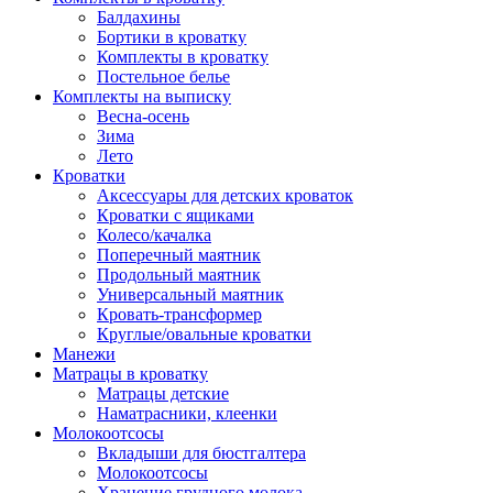
Балдахины
Бортики в кроватку
Комплекты в кроватку
Постельное белье
Комплекты на выписку
Весна-осень
Зима
Лето
Кроватки
Аксессуары для детских кроваток
Кроватки с ящиками
Колесо/качалка
Поперечный маятник
Продольный маятник
Универсальный маятник
Кровать-трансформер
Круглые/овальные кроватки
Манежи
Матрацы в кроватку
Матрацы детские
Наматрасники, клеенки
Молокоотсосы
Вкладыши для бюстгалтера
Молокоотсосы
Хранение грудного молока