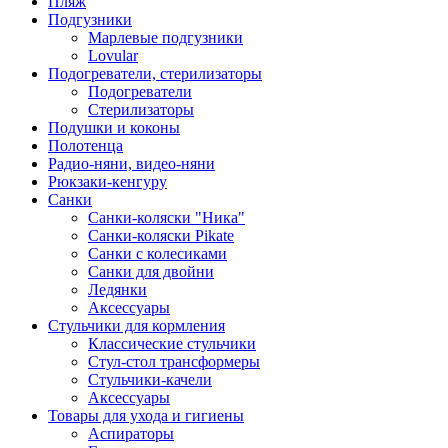
Пляж
Подгузники
Марлевые подгузники
Lovular
Подогреватели, стерилизаторы
Подогреватели
Стерилизаторы
Подушки и коконы
Полотенца
Радио-няни, видео-няни
Рюкзаки-кенгуру
Санки
Санки-коляски "Ника"
Санки-коляски Pikate
Санки с колесиками
Санки для двойни
Ледянки
Аксессуары
Стульчики для кормления
Классические стульчики
Стул-стол трансформеры
Стульчики-качели
Аксессуары
Товары для ухода и гигиены
Аспираторы