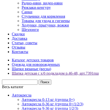
Радио-няни, видео-няни
Рюкзаки-кенгуру
Санки
Стульчики для кормления
Товары для ухода и гигиены
Ходунки, прыгунки, вожжи
Шезлонги
Скидки
Доставка
Статьи, советы
Отзывы
Контакты
Каталог детских товаров
Одежда для новорожденных
Шапки вязаные (весна)
Шапка детская с х/б подкладом р.46-48, арт.7391пш
Весь каталог
Автокресла
Автокресла 0-13 кг (группа 0+)
Автокресла 0-36 кг (группа 0+/1/2/3)
Автокресла 9-36 кг (группа 1/2/3)