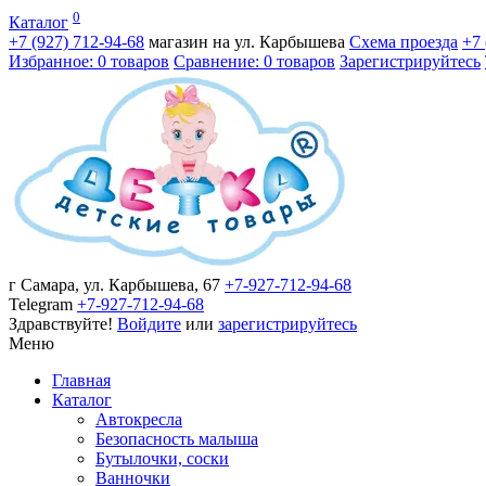
0
Каталог
+7 (927)
712-94-68
магазин на ул. Карбышева
Схема проезда
+7
Избранное: 0 товаров
Сравнение: 0 товаров
Зарегистрируйтесь
г Самара, ул. Карбышева, 67
+7-927-712-94-68
Telegram
+7-927-712-94-68
Здравствуйте!
Войдите
или
зарегистрируйтесь
Меню
Главная
Каталог
Автокресла
Безопасность малыша
Бутылочки, соски
Ванночки