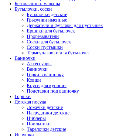
Безопасность малыша
Бутылочки, соски
Бутылочки детские
Грызунки именные
Держатели и футляры для пустышек
Ершики для бутылочек
Прорезыватели
Соски для бутылочек
Соски-пустышки
Термоупаковки для бутылочек
Ванночки
Аксессуары
Ванночки
Горки в ванночку
Ковши
Круги для купания
Подставки под ванночку
Горшки
Детская посуда
Ложечки детские
Нагрудники детские
Ниблеры
Поильники
Тарелочки детские
Игрушки