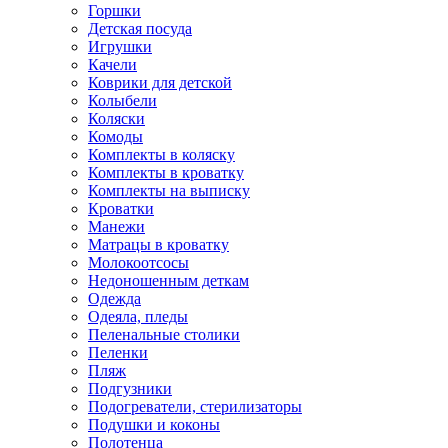
Горшки
Детская посуда
Игрушки
Качели
Коврики для детской
Колыбели
Коляски
Комоды
Комплекты в коляску
Комплекты в кроватку
Комплекты на выписку
Кроватки
Манежи
Матрацы в кроватку
Молокоотсосы
Недоношенным деткам
Одежда
Одеяла, пледы
Пеленальные столики
Пеленки
Пляж
Подгузники
Подогреватели, стерилизаторы
Подушки и коконы
Полотенца