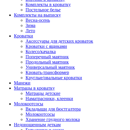
Комплекты в кроватку
Постельное белье
Комплекты на выписку
Весна-осень
Зима
Лето
Кроватки
Аксессуары для детских кроваток
Кроватки с ящиками
Колесо/качалка
Поперечный маятник
Продольный маятник
Универсальный маятник
Кровать-трансформер
Круглые/овальные кроватки
Манежи
Матрацы в кроватку
Матрацы детские
Наматрасники, клеенки
Молокоотсосы
Вкладыши для бюстгалтера
Молокоотсосы
Хранение грудного молока
Недоношенным деткам
Бутылочки и соски