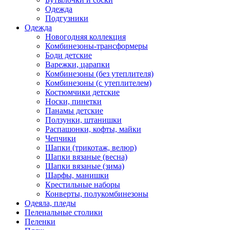
Одежда
Подгузники
Одежда
Новогодняя коллекция
Комбинезоны-трансформеры
Боди детские
Варежки, царапки
Комбинезоны (без утеплителя)
Комбинезоны (с утеплителем)
Костюмчики детские
Носки, пинетки
Панамы детские
Ползунки, штанишки
Распашонки, кофты, майки
Чепчики
Шапки (трикотаж, велюр)
Шапки вязаные (весна)
Шапки вязаные (зима)
Шарфы, манишки
Крестильные наборы
Конверты, полукомбинезоны
Одеяла, пледы
Пеленальные столики
Пеленки