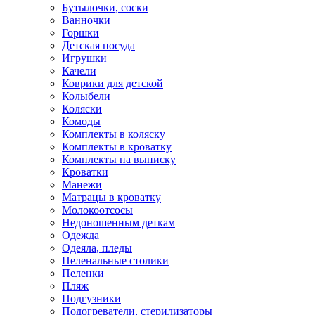
Бутылочки, соски
Ванночки
Горшки
Детская посуда
Игрушки
Качели
Коврики для детской
Колыбели
Коляски
Комоды
Комплекты в коляску
Комплекты в кроватку
Комплекты на выписку
Кроватки
Манежи
Матрацы в кроватку
Молокоотсосы
Недоношенным деткам
Одежда
Одеяла, пледы
Пеленальные столики
Пеленки
Пляж
Подгузники
Подогреватели, стерилизаторы