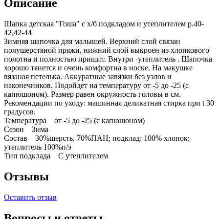
Описание
Шапка детская "Гоша" с х/б подкладом и утеплителем р.40-
42,42-44
Зимняя шапочка для малышей. Верхний слой связан
полушерстяной пряжи, нижний слой выкроен из хлопкового
полотна и полностью пришит. Внутри -утеплитель . Шапочка
хорошо тянется и очень комфортна в носке. На макушке
вязаная петелька. Аккуратные завязки без узлов и
наконечников. Подойдет на температуру от -5 до -25 (с
капюшоном). Размер равен окружность головы в см.
Рекомендации по уходу: машинная деликатная стирка при t 30
градусов.
Температура от -5 до -25 (с капюшоном)
Сезон Зима
Состав 30%шерсть, 70%ПАН; подклад: 100% хлопок;
утеплитель 100%п/э
Тип подклада С утеплителем
Отзывы
Оставить отзыв
Вопросы и ответы