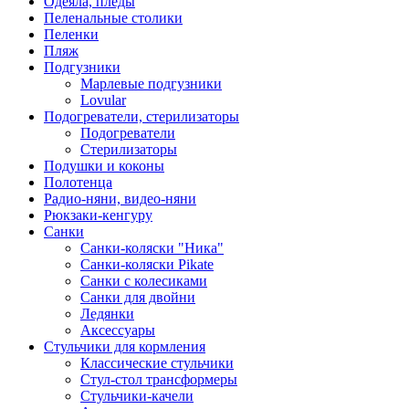
Одеяла, пледы
Пеленальные столики
Пеленки
Пляж
Подгузники
Марлевые подгузники
Lovular
Подогреватели, стерилизаторы
Подогреватели
Стерилизаторы
Подушки и коконы
Полотенца
Радио-няни, видео-няни
Рюкзаки-кенгуру
Санки
Санки-коляски "Ника"
Санки-коляски Pikate
Санки с колесиками
Санки для двойни
Ледянки
Аксессуары
Стульчики для кормления
Классические стульчики
Стул-стол трансформеры
Стульчики-качели