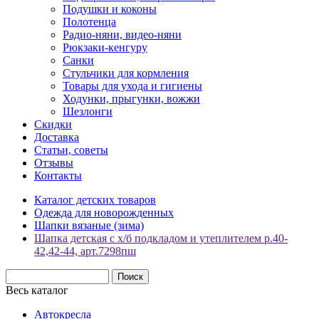
Подушки и коконы
Полотенца
Радио-няни, видео-няни
Рюкзаки-кенгуру
Санки
Стульчики для кормления
Товары для ухода и гигиены
Ходунки, прыгунки, вожжи
Шезлонги
Скидки
Доставка
Статьи, советы
Отзывы
Контакты
Каталог детских товаров
Одежда для новорожденных
Шапки вязаные (зима)
Шапка детская с х/б подкладом и утеплителем р.40-
42,42-44, арт.7298пш
Весь каталог
Автокресла