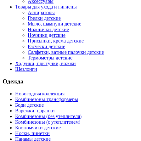
Аксессуары
Товары для ухода и гигиены
Аспираторы
Грелки детские
Мыло, шампуни детские
Ножнички детские
Ночники детские
Присыпки, крема детские
Расчески детские
Салфетки, ватные палочки детские
Термометры детские
Ходунки, прыгунки, вожжи
Шезлонги
Одежда
Новогодняя коллекция
Комбинезоны-трансформеры
Боди детские
Варежки, царапки
Комбинезоны (без утеплителя)
Комбинезоны (с утеплителем)
Костюмчики детские
Носки, пинетки
Панамы детские