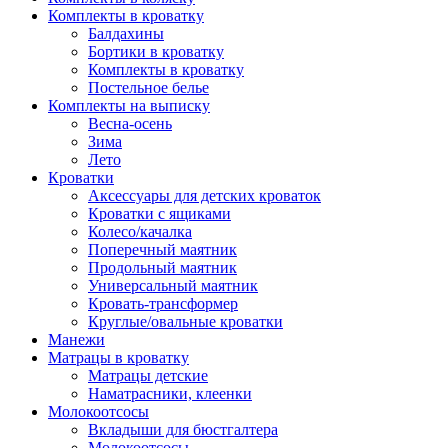
Комплекты в кроватку
Балдахины
Бортики в кроватку
Комплекты в кроватку
Постельное белье
Комплекты на выписку
Весна-осень
Зима
Лето
Кроватки
Аксессуары для детских кроваток
Кроватки с ящиками
Колесо/качалка
Поперечный маятник
Продольный маятник
Универсальный маятник
Кровать-трансформер
Круглые/овальные кроватки
Манежи
Матрацы в кроватку
Матрацы детские
Наматрасники, клеенки
Молокоотсосы
Вкладыши для бюстгалтера
Молокоотсосы