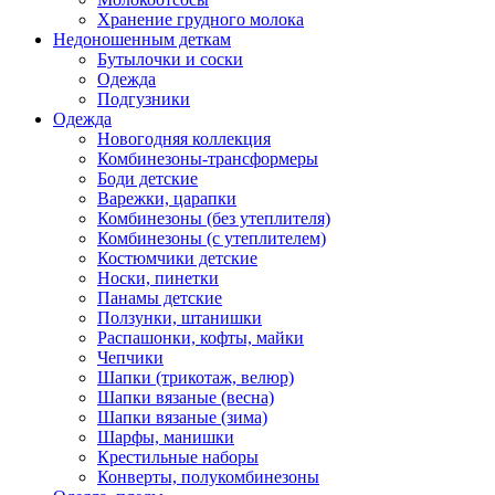
Хранение грудного молока
Недоношенным деткам
Бутылочки и соски
Одежда
Подгузники
Одежда
Новогодняя коллекция
Комбинезоны-трансформеры
Боди детские
Варежки, царапки
Комбинезоны (без утеплителя)
Комбинезоны (с утеплителем)
Костюмчики детские
Носки, пинетки
Панамы детские
Ползунки, штанишки
Распашонки, кофты, майки
Чепчики
Шапки (трикотаж, велюр)
Шапки вязаные (весна)
Шапки вязаные (зима)
Шарфы, манишки
Крестильные наборы
Конверты, полукомбинезоны