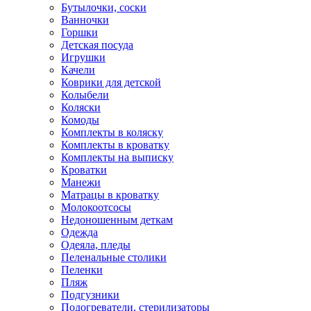
Бутылочки, соски
Ванночки
Горшки
Детская посуда
Игрушки
Качели
Коврики для детской
Колыбели
Коляски
Комоды
Комплекты в коляску
Комплекты в кроватку
Комплекты на выписку
Кроватки
Манежи
Матрацы в кроватку
Молокоотсосы
Недоношенным деткам
Одежда
Одеяла, пледы
Пеленальные столики
Пеленки
Пляж
Подгузники
Подогреватели, стерилизаторы