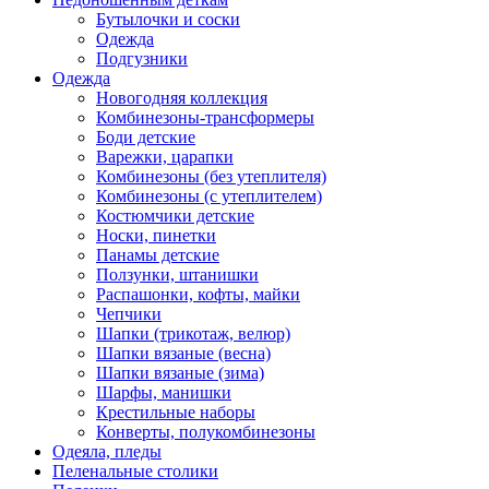
Бутылочки и соски
Одежда
Подгузники
Одежда
Новогодняя коллекция
Комбинезоны-трансформеры
Боди детские
Варежки, царапки
Комбинезоны (без утеплителя)
Комбинезоны (с утеплителем)
Костюмчики детские
Носки, пинетки
Панамы детские
Ползунки, штанишки
Распашонки, кофты, майки
Чепчики
Шапки (трикотаж, велюр)
Шапки вязаные (весна)
Шапки вязаные (зима)
Шарфы, манишки
Крестильные наборы
Конверты, полукомбинезоны
Одеяла, пледы
Пеленальные столики