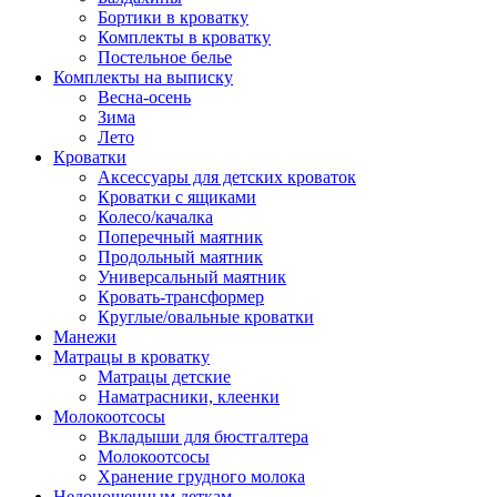
Бортики в кроватку
Комплекты в кроватку
Постельное белье
Комплекты на выписку
Весна-осень
Зима
Лето
Кроватки
Аксессуары для детских кроваток
Кроватки с ящиками
Колесо/качалка
Поперечный маятник
Продольный маятник
Универсальный маятник
Кровать-трансформер
Круглые/овальные кроватки
Манежи
Матрацы в кроватку
Матрацы детские
Наматрасники, клеенки
Молокоотсосы
Вкладыши для бюстгалтера
Молокоотсосы
Хранение грудного молока
Недоношенным деткам