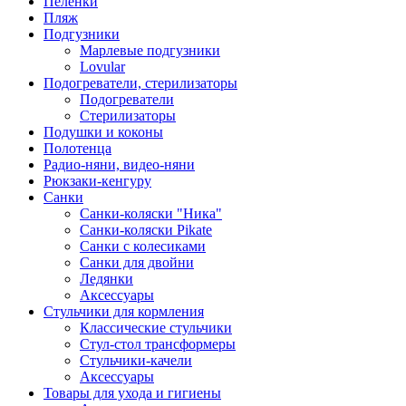
Пеленки
Пляж
Подгузники
Марлевые подгузники
Lovular
Подогреватели, стерилизаторы
Подогреватели
Стерилизаторы
Подушки и коконы
Полотенца
Радио-няни, видео-няни
Рюкзаки-кенгуру
Санки
Санки-коляски "Ника"
Санки-коляски Pikate
Санки с колесиками
Санки для двойни
Ледянки
Аксессуары
Стульчики для кормления
Классические стульчики
Стул-стол трансформеры
Стульчики-качели
Аксессуары
Товары для ухода и гигиены