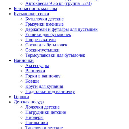
Автокресла 9-36 кг (группа 1/2/3)
Безопасность малыша
Бутылочки, соски
Бутылочки детские
Грызунки именные
Держатели и футляры для пустышек
Ершики для бутылочек
Прорезыватели
Соски для бутылочек
Соски-пустышки
Термоупаковки для бутылочек
Ванночки
Аксессуары
Ванночки
Горки в ванночку
Ковши
Круги для купания
Подставки под ванночку
Горшки
Детская посуда
Ложечки детские
Нагрудники детские
Ниблеры
Поильники
Тарелочки детские