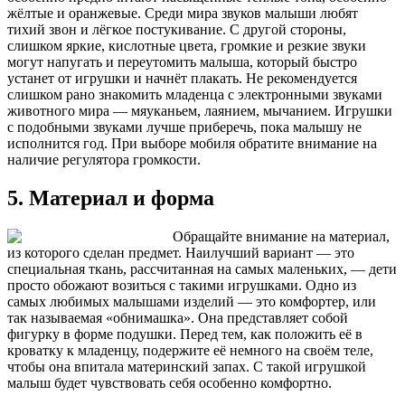
жёлтые и оранжевые. Среди мира звуков малыши любят
тихий звон и лёгкое постукивание. С другой стороны,
слишком яркие, кислотные цвета, громкие и резкие звуки
могут напугать и переутомить малыша, который быстро
устанет от игрушки и начнёт плакать. Не рекомендуется
слишком рано знакомить младенца с электронными звуками
животного мира — мяуканьем, лаянием, мычанием. Игрушки
с подобными звуками лучше приберечь, пока малышу не
исполнится год. При выборе мобиля обратите внимание на
наличие регулятора громкости.
5. Материал и форма
Обращайте внимание на материал,
из которого сделан предмет. Наилучший вариант — это
специальная ткань, рассчитанная на самых маленьких, — дети
просто обожают возиться с такими игрушками. Одно из
самых любимых малышами изделий — это комфортер, или
так называемая «обнимашка». Она представляет собой
фигурку в форме подушки. Перед тем, как положить её в
кроватку к младенцу, подержите её немного на своём теле,
чтобы она впитала материнский запах. С такой игрушкой
малыш будет чувствовать себя особенно комфортно.