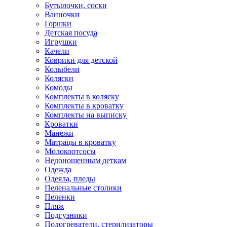
Бутылочки, соски
Ванночки
Горшки
Детская посуда
Игрушки
Качели
Коврики для детской
Колыбели
Коляски
Комоды
Комплекты в коляску
Комплекты в кроватку
Комплекты на выписку
Кроватки
Манежи
Матрацы в кроватку
Молокоотсосы
Недоношенным деткам
Одежда
Одеяла, пледы
Пеленальные столики
Пеленки
Пляж
Подгузники
Подогреватели, стерилизаторы