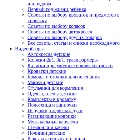
и в роддом.
Первый год жизни ребенка
Советы по выбору кроваток и предметов в
кроватку
Советы по выбору колясок
Советы по выбору автокресел
Советы по выбору других товаров
Все советы, статьи и списки необходимого
Видеообзоры
Автокресла детские
Коляски 2в1, 3в1, траснформеры
Коляски прогулочные и коляски-трости
Кроватки детские
Комоды и столики для пеленания
Манежи детские
Стульчики для кормления
Одеяла, пледы детские
Комплекты в кроватку
Полотенца и ванночки
Игрушки, подвески, дуги
Развивающие коврики
Музыкальные карусели
Шезлонги и качели
Ночники детские
Рюкзаки-кенгуру и слинги