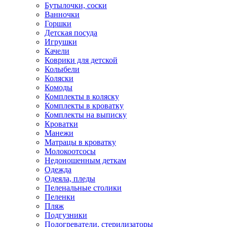
Бутылочки, соски
Ванночки
Горшки
Детская посуда
Игрушки
Качели
Коврики для детской
Колыбели
Коляски
Комоды
Комплекты в коляску
Комплекты в кроватку
Комплекты на выписку
Кроватки
Манежи
Матрацы в кроватку
Молокоотсосы
Недоношенным деткам
Одежда
Одеяла, пледы
Пеленальные столики
Пеленки
Пляж
Подгузники
Подогреватели, стерилизаторы