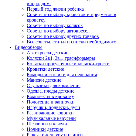
и в роддом.
Первый год жизни ребенка
Советы по выбору кроваток и предметов в
кроватку
Советы по выбору колясок
Советы по выбору автокресел
Советы по выбору других товаров
Все советы, статьи и списки необходимого
Видеообзоры
Автокресла детские
Коляски 2в1, 3в1, траснформеры
Коляски прогулочные и коляски-трости
Кроватки детские
Комоды и столики для пеленания
Манежи детские
Стульчики для кормления
Одеяла, пледы детские
Комплекты в кроватку
Полотенца и ванночки
Игрушки, подвески, дуги
Развивающие коврики
Музыкальные карусели
Шезлонги и качели
Ночники детские
Рюкзаки-кенгуру и слинги