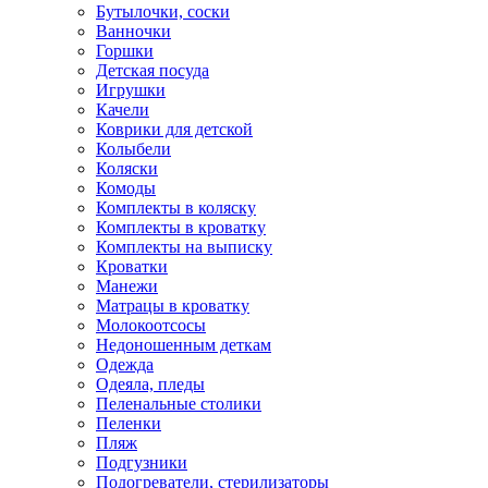
Бутылочки, соски
Ванночки
Горшки
Детская посуда
Игрушки
Качели
Коврики для детской
Колыбели
Коляски
Комоды
Комплекты в коляску
Комплекты в кроватку
Комплекты на выписку
Кроватки
Манежи
Матрацы в кроватку
Молокоотсосы
Недоношенным деткам
Одежда
Одеяла, пледы
Пеленальные столики
Пеленки
Пляж
Подгузники
Подогреватели, стерилизаторы