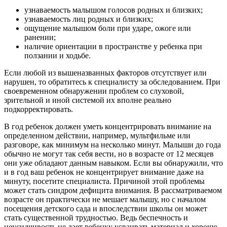
узнаваемость малышом голосов родных и близких;
узнаваемость лиц родных и близких;
ощущение малышом боли при ударе, ожоге или
ранении;
наличие ориентации в пространстве у ребенка при
ползании и ходьбе.
Если любой из вышеназванных факторов отсутствует или
нарушен, то обратитесь к специалисту за обследованием. При
своевременном обнаружении проблем со слуховой,
зрительной и иной системой их вполне реально
подкорректировать.
В год ребенок должен уметь концентрировать внимание на
определенном действии, например, мультфильме или
разговоре, как минимум на несколько минут. Малыши до года
обычно не могут так себя вести, но в возрасте от 12 месяцев
они уже обладают данным навыком. Если вы обнаружили, что
и в год ваш ребенок не концентрирует внимание даже на
минуту, посетите специалиста. Причиной этой проблемы
может стать синдром дефицита внимания. В рассматриваемом
возрасте он практически не мешает малышу, но с началом
посещения детского сада и впоследствии школы он может
стать существенной трудностью. Ведь беспечность и
неусидчивость не дает ребенку усваивать материал и хорошо