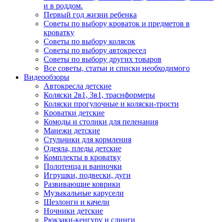
и в роддом.
Первый год жизни ребенка
Советы по выбору кроваток и предметов в
кроватку
Советы по выбору колясок
Советы по выбору автокресел
Советы по выбору других товаров
Все советы, статьи и списки необходимого
Видеообзоры
Автокресла детские
Коляски 2в1, 3в1, траснформеры
Коляски прогулочные и коляски-трости
Кроватки детские
Комоды и столики для пеленания
Манежи детские
Стульчики для кормления
Одеяла, пледы детские
Комплекты в кроватку
Полотенца и ванночки
Игрушки, подвески, дуги
Развивающие коврики
Музыкальные карусели
Шезлонги и качели
Ночники детские
Рюкзаки-кенгуру и слинги