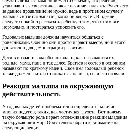
служат слезы «за компанию». Это означает, что ребенок,
услышав плач сверстника, также начинает плакать. Ругать его
за данное проявление не нужно, ведь в противном случае у
малыша снизится эмпатия, когда он вырастет. В идеале
следует спокойно рассказать ребенку о том, что с ним все
нормально, и постараться успокоить его.
Годовалые малыши должны научиться общаться с
ровесниками. Обычно они просто играют вместе, но и этого
достаточно для демонстрации развития.
Дети в возрасте года обычно знают, как называются их
родные: мама, папа и так далее. Братьев и сестер в основном
называют по краткому имени. Свое имя годовалый ребенок
также должен знать и откликаться на него, если его позвали.
Реакция малыша на окружающую
действительность
У годовалых детей проблематично определить наличие
многих недугов, таких, как частичная глухота. Вот почему
такую большую роль играет отслеживание реакции младенца
на окружающий мир. Обязательно обратите внимание на
следующие вещи: