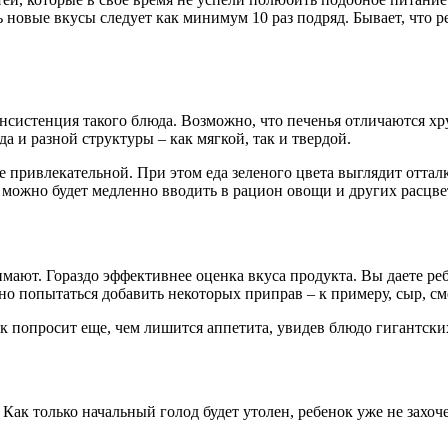
ь новые вкусы следует как минимум 10 раз подряд. Бывает, что ре
онсистенция такого блюда. Возможно, что печенья отличаются хр
а и разной структуры – как мягкой, так и твердой.
ее привлекательной. При этом еда зеленого цвета выглядит отта
е можно будет медленно вводить в рацион овощи и других расцве
имают. Гораздо эффективнее оценка вкуса продукта. Вы даете реб
 попытаться добавить некоторых приправ – к примеру, сыр, смет
к попросит еще, чем лишится аппетита, увидев блюдо гигантски
 Как только начальный голод будет утолен, ребенок уже не захоч