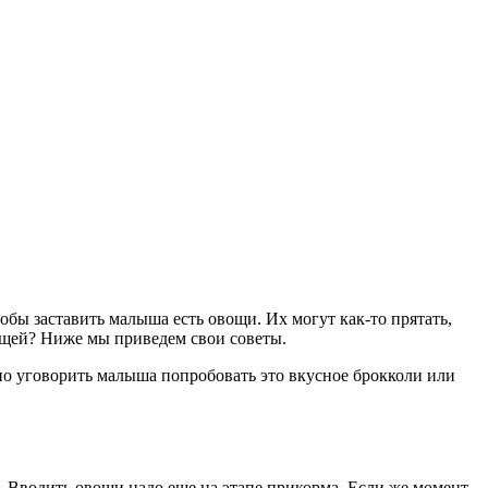
обы заставить малыша есть овощи. Их могут как-то прятать,
вощей? Ниже мы приведем свои советы.
но уговорить малыша попробовать это вкусное брокколи или
е. Вводить овощи надо еще на этапе прикорма. Если же момент