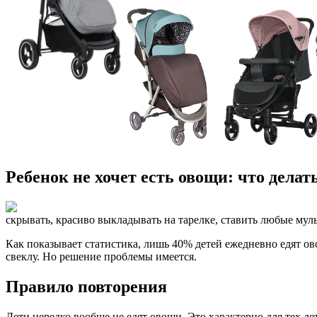
Ребенок не хочет есть овощи: что делат
скрывать, красиво выкладывать на тарелке, ставить любые мул
Как показывает статистика, лишь 40% детей ежедневно едят о
свеклу. Но решение проблемы имеется.
Правило повторения
Дети нередко вообще не едят овощи. Это характерно для тех д