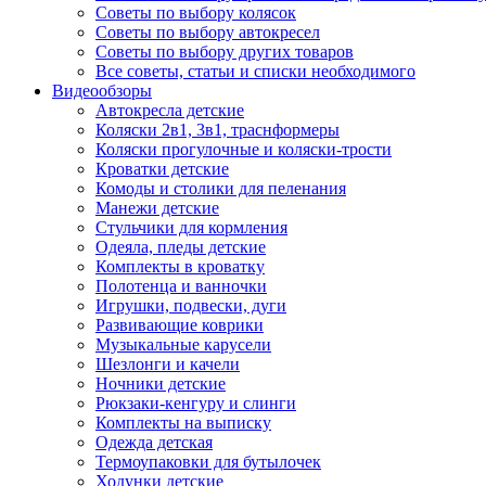
Советы по выбору колясок
Советы по выбору автокресел
Советы по выбору других товаров
Все советы, статьи и списки необходимого
Видеообзоры
Автокресла детские
Коляски 2в1, 3в1, траснформеры
Коляски прогулочные и коляски-трости
Кроватки детские
Комоды и столики для пеленания
Манежи детские
Стульчики для кормления
Одеяла, пледы детские
Комплекты в кроватку
Полотенца и ванночки
Игрушки, подвески, дуги
Развивающие коврики
Музыкальные карусели
Шезлонги и качели
Ночники детские
Рюкзаки-кенгуру и слинги
Комплекты на выписку
Одежда детская
Термоупаковки для бутылочек
Ходунки детские