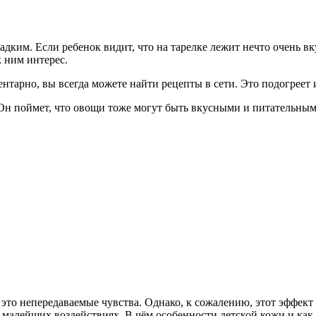
адким. Если ребенок видит, что на тарелке лежит нечто очень вк
к ним интерес.
нтарно, вы всегда можете найти рецепты в сети. Это подогреет
Он поймет, что овощи тоже могут быть вкусными и питательным
это непередаваемые чувства. Однако, к сожалению, этот эффект 
малейших воздействиях. В чём особенности детской кожи и как з