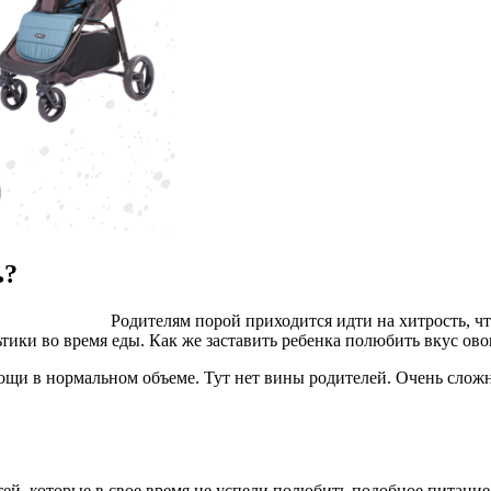
ь?
Родителям порой приходится идти на хитрость, чт
ьтики во время еды. Как же заставить ребенка полюбить вкус о
вощи в нормальном объеме. Тут нет вины родителей. Очень слож
етей, которые в свое время не успели полюбить подобное питани