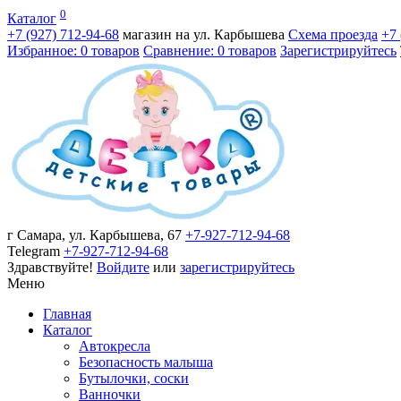
0
Каталог
+7 (927)
712-94-68
магазин на ул. Карбышева
Схема проезда
+7
Избранное: 0 товаров
Сравнение: 0 товаров
Зарегистрируйтесь
г Самара, ул. Карбышева, 67
+7-927-712-94-68
Telegram
+7-927-712-94-68
Здравствуйте!
Войдите
или
зарегистрируйтесь
Меню
Главная
Каталог
Автокресла
Безопасность малыша
Бутылочки, соски
Ванночки