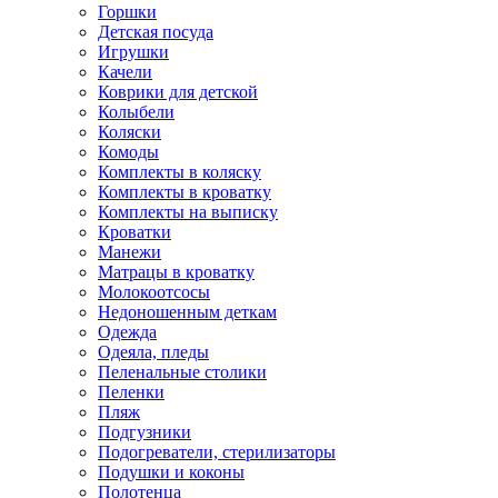
Горшки
Детская посуда
Игрушки
Качели
Коврики для детской
Колыбели
Коляски
Комоды
Комплекты в коляску
Комплекты в кроватку
Комплекты на выписку
Кроватки
Манежи
Матрацы в кроватку
Молокоотсосы
Недоношенным деткам
Одежда
Одеяла, пледы
Пеленальные столики
Пеленки
Пляж
Подгузники
Подогреватели, стерилизаторы
Подушки и коконы
Полотенца