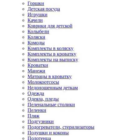
Горшки
Детская посуда
Игрушки
Качели
Коврики для детской
Колыбели
Коляски
Комоды
Комплекты в коляску
Комплекты в кроватку
Комплекты на выписку
Кроватки
Манежи
Матрацы в кроватку
Молокоотсосы
Недоношенным деткам
Одежда
Одеяла, пледы
Пеленальные столики
Пеленки
Пляж
Подгузники
Подогреватели, стерилизаторы
Подушки и коконы
Полотенца