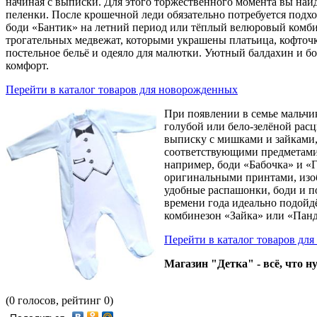
начиная с выписки. Для этого торжественного момента вы най
пеленки. После крошечной леди обязательно потребуется подхо
боди «Бантик» на летний период или тёплый велюровый комбин
трогательных медвежат, которыми украшены платьица, кофточки
постельное бельё и одеяло для малютки. Уютный балдахин и б
комфорт.
Перейти в каталог товаров для новорожденных
При появлении в семье мальчи
голубой или бело-зелёной расц
выписку с мишками и зайками,
соответствующими предметами 
например, боди «Бабочка» и «
оригинальными принтами, изо
удобные распашонки, боди и по
времени года идеально подойд
комбинезон «Зайка» или «Панда
Перейти в каталог товаров дл
Магазин "Детка" - всё, что
(0 голосов, рейтинг 0)