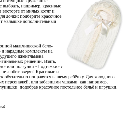
ты и изящные кружевные
е выбрать, например, красивые
 восторге от милых котят и
ля дочки: подберите красочное
арит малышке дополнительный
ионной мальчишеской бело-
о и нарядные комплекты на
будущего джентльмена
игинальных решений. Взять,
тук» или ползунки «Подтяжки» с
не любит зверят! Красивые и
к обязательно понравятся вашему ребёнку. Для холодного
ых персонажей, или забавными ушками, как например,
алунишки, подобрав красочное постельное бельё и игрушки.
ны!