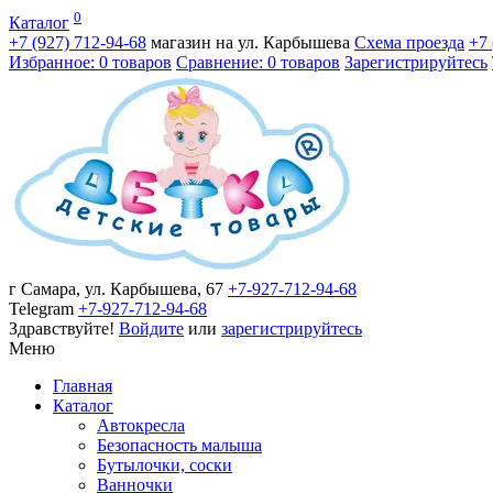
0
Каталог
+7 (927)
712-94-68
магазин на ул. Карбышева
Схема проезда
+7
Избранное: 0 товаров
Сравнение: 0 товаров
Зарегистрируйтесь
г Самара, ул. Карбышева, 67
+7-927-712-94-68
Telegram
+7-927-712-94-68
Здравствуйте!
Войдите
или
зарегистрируйтесь
Меню
Главная
Каталог
Автокресла
Безопасность малыша
Бутылочки, соски
Ванночки