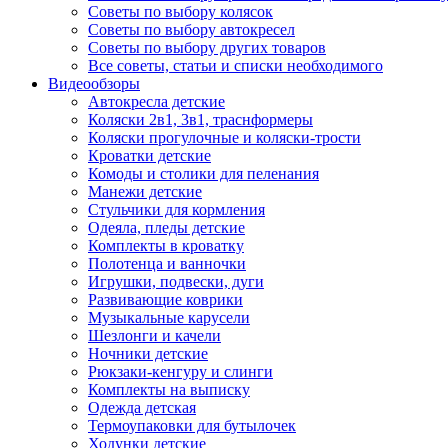
Советы по выбору колясок
Советы по выбору автокресел
Советы по выбору других товаров
Все советы, статьи и списки необходимого
Видеообзоры
Автокресла детские
Коляски 2в1, 3в1, траснформеры
Коляски прогулочные и коляски-трости
Кроватки детские
Комоды и столики для пеленания
Манежи детские
Стульчики для кормления
Одеяла, пледы детские
Комплекты в кроватку
Полотенца и ванночки
Игрушки, подвески, дуги
Развивающие коврики
Музыкальные карусели
Шезлонги и качели
Ночники детские
Рюкзаки-кенгуру и слинги
Комплекты на выписку
Одежда детская
Термоупаковки для бутылочек
Ходунки детские