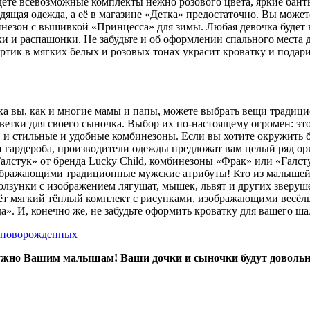
дёте всевозможные комплекты нежно розового цвета, яркие бан
дящая одежда, а её в магазине «Детка» предостаточно. Вы может
езон с вышивкой «Принцесса» для зимы. Любая девочка будет в
 и распашонки. Не забудьте и об оформлении спального места д
ортик в мягких белых и розовых тонах украсит кроватку и под
ка вы, как и многие мамы и папы, можете выбрать вещи традиц
ветки для своего сыночка. Выбор их по-настоящему огромен: эт
 и стильные и удобные комбинезоны. Если вы хотите окружить 
гардероба, производители одежды предложат вам целый ряд ор
Галстук» от бренда Lucky Child, комбинезоны «Фрак» или «Галс
бражающими традиционные мужские атрибуты! Кто из малышей 
лзунки с изображением лягушат, мышек, львят и других зверуше
ёт мягкий тёплый комплект с рисунками, изображающими весёл
». И, конечно же, не забудьте оформить кроватку для вашего ш
я новорожденных
 нужно Вашим малышам! Ваши дочки и сыночки будут доволь