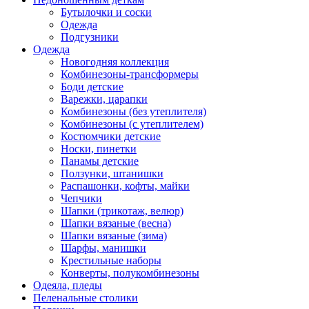
Бутылочки и соски
Одежда
Подгузники
Одежда
Новогодняя коллекция
Комбинезоны-трансформеры
Боди детские
Варежки, царапки
Комбинезоны (без утеплителя)
Комбинезоны (с утеплителем)
Костюмчики детские
Носки, пинетки
Панамы детские
Ползунки, штанишки
Распашонки, кофты, майки
Чепчики
Шапки (трикотаж, велюр)
Шапки вязаные (весна)
Шапки вязаные (зима)
Шарфы, манишки
Крестильные наборы
Конверты, полукомбинезоны
Одеяла, пледы
Пеленальные столики