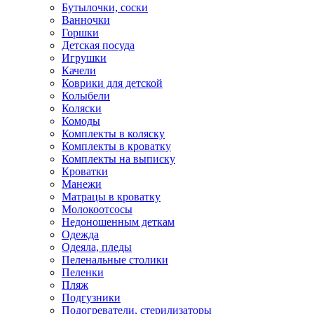
Бутылочки, соски
Ванночки
Горшки
Детская посуда
Игрушки
Качели
Коврики для детской
Колыбели
Коляски
Комоды
Комплекты в коляску
Комплекты в кроватку
Комплекты на выписку
Кроватки
Манежи
Матрацы в кроватку
Молокоотсосы
Недоношенным деткам
Одежда
Одеяла, пледы
Пеленальные столики
Пеленки
Пляж
Подгузники
Подогреватели, стерилизаторы