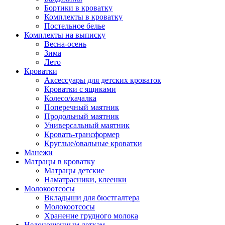
Бортики в кроватку
Комплекты в кроватку
Постельное белье
Комплекты на выписку
Весна-осень
Зима
Лето
Кроватки
Аксессуары для детских кроваток
Кроватки с ящиками
Колесо/качалка
Поперечный маятник
Продольный маятник
Универсальный маятник
Кровать-трансформер
Круглые/овальные кроватки
Манежи
Матрацы в кроватку
Матрацы детские
Наматрасники, клеенки
Молокоотсосы
Вкладыши для бюстгалтера
Молокоотсосы
Хранение грудного молока
Недоношенным деткам