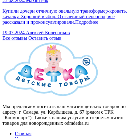
25.08.2024
Maxim Pak
Купили дочери отличную овальную трансформер-кровать,
качалку. Хороший выбор. Отзывчивый персонал, все
рассказали и проконсультировали.
Подробнее
19.07.2024
Алексей Колесников
Все отзывы
Оставить отзыв
Мы предлагаем посетить наш магазин детских товаров по
адресу: г. Самара, ул. Карбышева, д. 67 (рядом с ТРК
"Космопорт"). Также к вашим услугам интернет-магазин
товаров для новорожденных odmdetka.ru
Главная