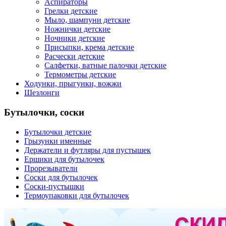
Аспираторы
Грелки детские
Мыло, шампуни детские
Ножнички детские
Ночники детские
Присыпки, крема детские
Расчески детские
Салфетки, ватные палочки детские
Термометры детские
Ходунки, прыгунки, вожжи
Шезлонги
Бутылочки, соски
Бутылочки детские
Грызунки именные
Держатели и футляры для пустышек
Ершики для бутылочек
Прорезыватели
Соски для бутылочек
Соски-пустышки
Термоупаковки для бутылочек