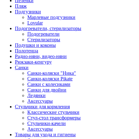
Пеленки
Пляж
Подгузники
Марлевые подгузники
Lovular
Подогреватели, стерилизаторы
Подогреватели
Стерилизаторы
Подушки и коконы
Полотенца
Радио-няни, видео-няни
Рюкзаки-кенгуру
Санки
Санки-коляски "Ника"
Санки-коляски Pikate
Санки с колесиками
Санки для двойни
Ледянки
Аксессуары
Стульчики для кормления
Классические стульчики
Стул-стол трансформеры
Стульчики-качели
Аксессуары
Товары для ухода и гигиены