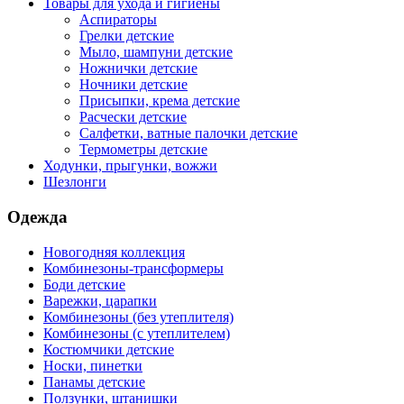
Товары для ухода и гигиены
Аспираторы
Грелки детские
Мыло, шампуни детские
Ножнички детские
Ночники детские
Присыпки, крема детские
Расчески детские
Салфетки, ватные палочки детские
Термометры детские
Ходунки, прыгунки, вожжи
Шезлонги
Одежда
Новогодняя коллекция
Комбинезоны-трансформеры
Боди детские
Варежки, царапки
Комбинезоны (без утеплителя)
Комбинезоны (с утеплителем)
Костюмчики детские
Носки, пинетки
Панамы детские
Ползунки, штанишки