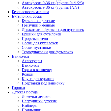
Автокресла 0-36 кг (группа 0+/1/2/3)
Автокресла 9-36 кг (группа 1/2/3)
Безопасность малыша
Бутылочки, соски
Бутылочки детские
Грызунки именные
Держатели и футляры для пустышек
Ершики для бутылочек
Прорезыватели
Соски для бутылочек
Соски-пустышки
Термоупаковки для бутылочек
Ванночки
Аксессуары
Ванночки
Горки в ванночку
Ковши
Круги для купания
Подставки под ванночку
Горшки
Детская посуда
Ложечки детские
Нагрудники детские
Ниблеры
Поильники