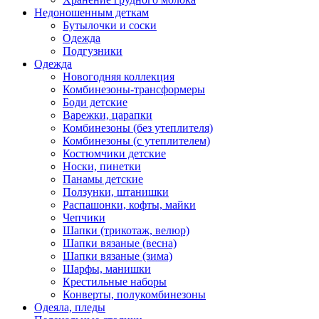
Недоношенным деткам
Бутылочки и соски
Одежда
Подгузники
Одежда
Новогодняя коллекция
Комбинезоны-трансформеры
Боди детские
Варежки, царапки
Комбинезоны (без утеплителя)
Комбинезоны (с утеплителем)
Костюмчики детские
Носки, пинетки
Панамы детские
Ползунки, штанишки
Распашонки, кофты, майки
Чепчики
Шапки (трикотаж, велюр)
Шапки вязаные (весна)
Шапки вязаные (зима)
Шарфы, манишки
Крестильные наборы
Конверты, полукомбинезоны
Одеяла, пледы