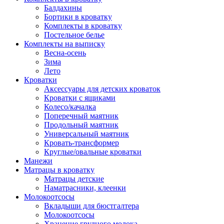
Балдахины
Бортики в кроватку
Комплекты в кроватку
Постельное белье
Комплекты на выписку
Весна-осень
Зима
Лето
Кроватки
Аксессуары для детских кроваток
Кроватки с ящиками
Колесо/качалка
Поперечный маятник
Продольный маятник
Универсальный маятник
Кровать-трансформер
Круглые/овальные кроватки
Манежи
Матрацы в кроватку
Матрацы детские
Наматрасники, клеенки
Молокоотсосы
Вкладыши для бюстгалтера
Молокоотсосы
Хранение грудного молока