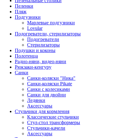
Пеленальные столики
Пеленки
Пляж
Подгузники
Марлевые подгузники
Lovular
Подогреватели, стерилизаторы
Подогреватели
Стерилизаторы
Подушки и коконы
Полотенца
Радио-няни, видео-няни
Рюкзаки-кенгуру
Санки
Санки-коляски "Ника"
Санки-коляски Pikate
Санки с колесиками
Санки для двойни
Ледянки
Аксессуары
Стульчики для кормления
Классические стульчики
Стул-стол трансформеры
Стульчики-качели
Аксессуары