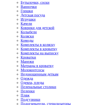
Бутылочки, соски
Ванночки
Горшки
Детская посуда
Игрушки
Качели
Коврики для детской
Колыбели
Коляски
Комоды
Комплекты в коляску
Комплекты в кроватку
Комплекты на выписку
Кроватки
Манежи
Матрацы в кроватку
Молокоотсосы
Недоношенным деткам
Одежда
Одеяла, пледы
Пеленальные столики
Пеленки
Пляж
Подгузники
Подогреватели, стерилизаторы