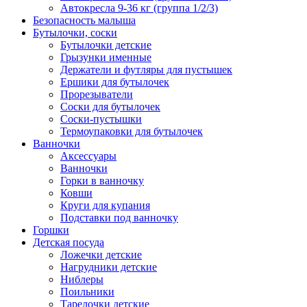
Автокресла 9-36 кг (группа 1/2/3)
Безопасность малыша
Бутылочки, соски
Бутылочки детские
Грызунки именные
Держатели и футляры для пустышек
Ершики для бутылочек
Прорезыватели
Соски для бутылочек
Соски-пустышки
Термоупаковки для бутылочек
Ванночки
Аксессуары
Ванночки
Горки в ванночку
Ковши
Круги для купания
Подставки под ванночку
Горшки
Детская посуда
Ложечки детские
Нагрудники детские
Ниблеры
Поильники
Тарелочки детские