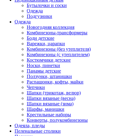
Бутылочки и соски
Одежда
Подгузники
Одежда
Новогодняя коллекция
Комбинезоны-трансформеры
Боди детские
Варежки, царапки
Комбинезоны (без утеплителя)
Комбинезоны (с утеплителем)
Костюмчики детские
Носки, пинетки
Панамы детские
Ползунки, штанишки
Распашонки, кофты, майки
Чепчики
Шапки (трикотаж, велюр)
Шапки вязаные (весна)
Шапки вязаные (зима)
Шарфы, манишки
Крестильные наборы
Конверты, полукомбинезоны
Одеяла, пледы
Пеленальные столики