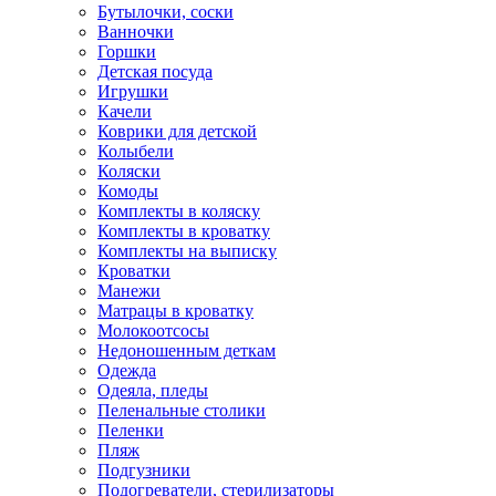
Бутылочки, соски
Ванночки
Горшки
Детская посуда
Игрушки
Качели
Коврики для детской
Колыбели
Коляски
Комоды
Комплекты в коляску
Комплекты в кроватку
Комплекты на выписку
Кроватки
Манежи
Матрацы в кроватку
Молокоотсосы
Недоношенным деткам
Одежда
Одеяла, пледы
Пеленальные столики
Пеленки
Пляж
Подгузники
Подогреватели, стерилизаторы