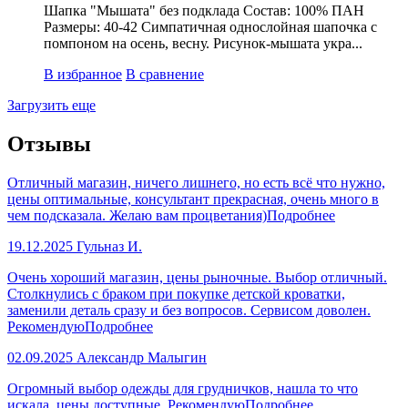
Шапка "Мышата" без подклада Состав: 100% ПАН
Размеры: 40-42 Симпатичная однослойная шапочка с
помпоном на осень, весну. Рисунок-мышата укра...
В избранное
В сравнение
Загрузить еще
Отзывы
Отличный магазин, ничего лишнего, но есть всё что нужно,
цены оптимальные, консультант прекрасная, очень много в
чем подсказала. Желаю вам процветания)
Подробнее
19.12.2025
Гульназ И.
Очень хороший магазин, цены рыночные. Выбор отличный.
Столкнулись с браком при покупке детской кроватки,
заменили деталь сразу и без вопросов. Сервисом доволен.
Рекомендую
Подробнее
02.09.2025
Александр Малыгин
Огромный выбор одежды для грудничков, нашла то что
искала, цены доступные. Рекомендую
Подробнее