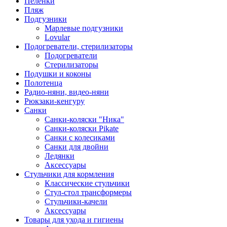
Пеленки
Пляж
Подгузники
Марлевые подгузники
Lovular
Подогреватели, стерилизаторы
Подогреватели
Стерилизаторы
Подушки и коконы
Полотенца
Радио-няни, видео-няни
Рюкзаки-кенгуру
Санки
Санки-коляски "Ника"
Санки-коляски Pikate
Санки с колесиками
Санки для двойни
Ледянки
Аксессуары
Стульчики для кормления
Классические стульчики
Стул-стол трансформеры
Стульчики-качели
Аксессуары
Товары для ухода и гигиены