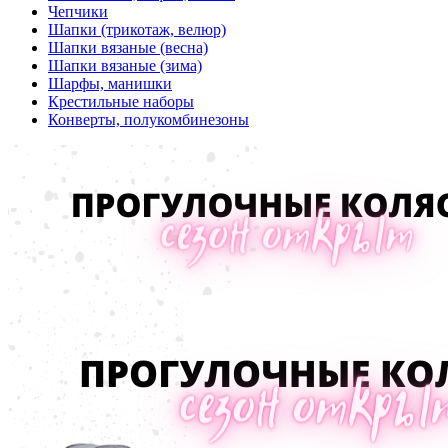
Чепчики
Шапки (трикотаж, велюр)
Шапки вязаные (весна)
Шапки вязаные (зима)
Шарфы, манишки
Крестильные наборы
Конверты, полукомбинезоны