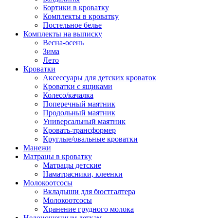
Бортики в кроватку
Комплекты в кроватку
Постельное белье
Комплекты на выписку
Весна-осень
Зима
Лето
Кроватки
Аксессуары для детских кроваток
Кроватки с ящиками
Колесо/качалка
Поперечный маятник
Продольный маятник
Универсальный маятник
Кровать-трансформер
Круглые/овальные кроватки
Манежи
Матрацы в кроватку
Матрацы детские
Наматрасники, клеенки
Молокоотсосы
Вкладыши для бюстгалтера
Молокоотсосы
Хранение грудного молока
Недоношенным деткам