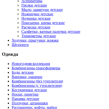
Аспираторы
Грелки детские
Мыло, шампуни детские
Ножнички детские
Ночники детские
Присыпки, крема детские
Расчески детские
Салфетки, ватные палочки детские
Термометры детские
Ходунки, прыгунки, вожжи
Шезлонги
Одежда
Новогодняя коллекция
Комбинезоны-трансформеры
Боди детские
Варежки, царапки
Комбинезоны (без утеплителя)
Комбинезоны (с утеплителем)
Костюмчики детские
Носки, пинетки
Панамы детские
Ползунки, штанишки
Распашонки, кофты, майки