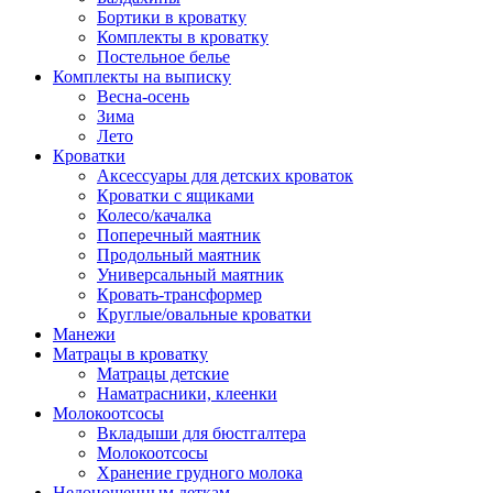
Бортики в кроватку
Комплекты в кроватку
Постельное белье
Комплекты на выписку
Весна-осень
Зима
Лето
Кроватки
Аксессуары для детских кроваток
Кроватки с ящиками
Колесо/качалка
Поперечный маятник
Продольный маятник
Универсальный маятник
Кровать-трансформер
Круглые/овальные кроватки
Манежи
Матрацы в кроватку
Матрацы детские
Наматрасники, клеенки
Молокоотсосы
Вкладыши для бюстгалтера
Молокоотсосы
Хранение грудного молока
Недоношенным деткам