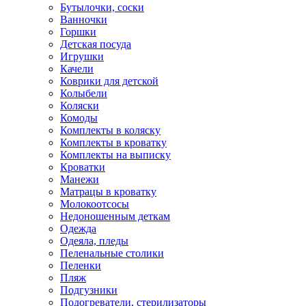
Бутылочки, соски
Ванночки
Горшки
Детская посуда
Игрушки
Качели
Коврики для детской
Колыбели
Коляски
Комоды
Комплекты в коляску
Комплекты в кроватку
Комплекты на выписку
Кроватки
Манежи
Матрацы в кроватку
Молокоотсосы
Недоношенным деткам
Одежда
Одеяла, пледы
Пеленальные столики
Пеленки
Пляж
Подгузники
Подогреватели, стерилизаторы