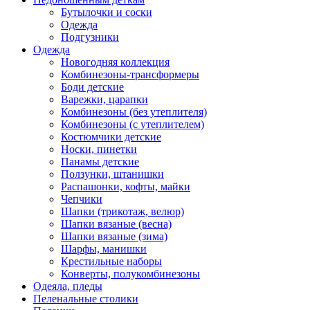
Бутылочки и соски
Одежда
Подгузники
Одежда
Новогодняя коллекция
Комбинезоны-трансформеры
Боди детские
Варежки, царапки
Комбинезоны (без утеплителя)
Комбинезоны (с утеплителем)
Костюмчики детские
Носки, пинетки
Панамы детские
Ползунки, штанишки
Распашонки, кофты, майки
Чепчики
Шапки (трикотаж, велюр)
Шапки вязаные (весна)
Шапки вязаные (зима)
Шарфы, манишки
Крестильные наборы
Конверты, полукомбинезоны
Одеяла, пледы
Пеленальные столики