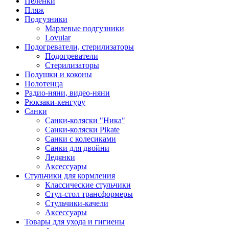
Пеленки
Пляж
Подгузники
Марлевые подгузники
Lovular
Подогреватели, стерилизаторы
Подогреватели
Стерилизаторы
Подушки и коконы
Полотенца
Радио-няни, видео-няни
Рюкзаки-кенгуру
Санки
Санки-коляски "Ника"
Санки-коляски Pikate
Санки с колесиками
Санки для двойни
Ледянки
Аксессуары
Стульчики для кормления
Классические стульчики
Стул-стол трансформеры
Стульчики-качели
Аксессуары
Товары для ухода и гигиены