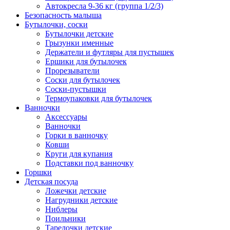
Автокресла 9-36 кг (группа 1/2/3)
Безопасность малыша
Бутылочки, соски
Бутылочки детские
Грызунки именные
Держатели и футляры для пустышек
Ершики для бутылочек
Прорезыватели
Соски для бутылочек
Соски-пустышки
Термоупаковки для бутылочек
Ванночки
Аксессуары
Ванночки
Горки в ванночку
Ковши
Круги для купания
Подставки под ванночку
Горшки
Детская посуда
Ложечки детские
Нагрудники детские
Ниблеры
Поильники
Тарелочки детские