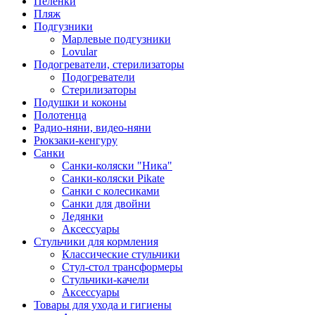
Пеленки
Пляж
Подгузники
Марлевые подгузники
Lovular
Подогреватели, стерилизаторы
Подогреватели
Стерилизаторы
Подушки и коконы
Полотенца
Радио-няни, видео-няни
Рюкзаки-кенгуру
Санки
Санки-коляски "Ника"
Санки-коляски Pikate
Санки с колесиками
Санки для двойни
Ледянки
Аксессуары
Стульчики для кормления
Классические стульчики
Стул-стол трансформеры
Стульчики-качели
Аксессуары
Товары для ухода и гигиены