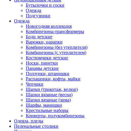
Бутылочки и соски
Одежда
Подгузники
Одежда
Новогодняя коллекция
Комбинезоны-трансформеры
Боди детские
Варежки, царапки
Комбинезоны (без утеплителя)
Комбинезоны (с утеплителем)
Костюмчики детские
Носки, пинетки
Панамы детские
Ползунки, штанишки
Распашонки, кофты, майки
Чепчики
Шапки (трикотаж, велюр)
Шапки вязаные (весна)
Шапки вязаные (зима)
Шарфы, манишки
Крестильные наборы
Конверты, полукомбинезоны
Одеяла, пледы
Пеленальные столики