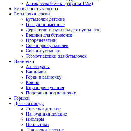
Автокресла 9-36 кг (группа 1/2/3)
Безопасность малыша
Бутылочки, соски
Бутылочки детские
Грызунки именные
Держатели и футляры для пустышек
Ершики для бутылочек
Прорезыватели
Соски для бутылочек
Соски-пустышки
Термоупаковки для бутылочек
Ванночки
Аксессуары
Ванночки
Горки в ванночку
Ковши
Круги для купания
Подставки под ванночку
Горшки
Детская посуда
Ложечки детские
Нагрудники детские
Ниблеры
Поильники
Тарелочки детские