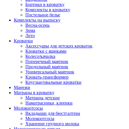
Бортики в кроватку
Комплекты в кроватку
Постельное белье
Комплекты на выписку
Весна-осень
Зима
Лето
Кроватки
Аксессуары для детских кроваток
Кроватки с ящиками
Колесо/качалка
Поперечный маятник
Продольный маятник
Универсальный маятник
Кровать-трансформер
Круглые/овальные кроватки
Манежи
Матрацы в кроватку
Матрацы детские
Наматрасники, клеенки
Молокоотсосы
Вкладыши для бюстгалтера
Молокоотсосы
Хранение грудного молока
Недоношенным деткам