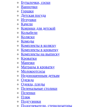
Бутылочки, соски
Ванночки
Горшки
Детская посуда
Игрушки
Качели
Коврики для детской
Колыбели
Коляски
Комоды
Комплекты в коляску
Комплекты в кроватку
Комплекты на выписку
Кроватки
Манежи
Матрацы в кроватку
Молокоотсосы
Недоношенным деткам
Одежда
Одеяла, пледы
Пеленальные столики
Пеленки
Пляж
Подгузники
Подогреватели, стерилизаторы