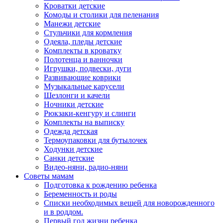
Кроватки детские
Комоды и столики для пеленания
Манежи детские
Стульчики для кормления
Одеяла, пледы детские
Комплекты в кроватку
Полотенца и ванночки
Игрушки, подвески, дуги
Развивающие коврики
Музыкальные карусели
Шезлонги и качели
Ночники детские
Рюкзаки-кенгуру и слинги
Комплекты на выписку
Одежда детская
Термоупаковки для бутылочек
Ходунки детские
Санки детские
Видео-няни, радио-няни
Советы мамам
Подготовка к рождению ребенка
Беременность и роды
Списки необходимых вещей для новорожденного
и в роддом.
Первый год жизни ребенка