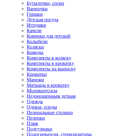
Бутылочки, соски
Ванночки
Горшки
Детская посуда
Игрушки
Качели
Коврики для детской
Колыбели
Коляски
Комоды
Комплекты в коляску
Комплекты в кроватку
Комплекты на выписку
Кроватки
Манежи
Матрацы в кроватку
Молокоотсосы
Недоношенным деткам
Одежда
Одеяла, пледы
Пеленальные столики
Пеленки
Пляж
Подгузники
Подогреватели, стерилизаторы