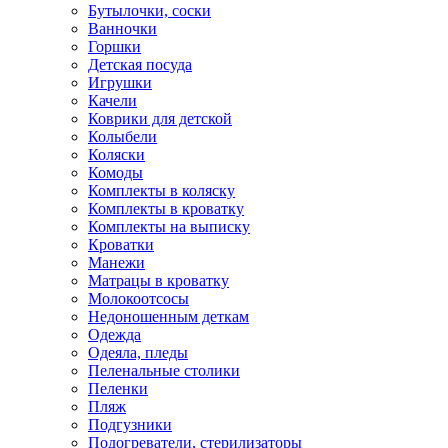
Бутылочки, соски
Ванночки
Горшки
Детская посуда
Игрушки
Качели
Коврики для детской
Колыбели
Коляски
Комоды
Комплекты в коляску
Комплекты в кроватку
Комплекты на выписку
Кроватки
Манежи
Матрацы в кроватку
Молокоотсосы
Недоношенным деткам
Одежда
Одеяла, пледы
Пеленальные столики
Пеленки
Пляж
Подгузники
Подогреватели, стерилизаторы