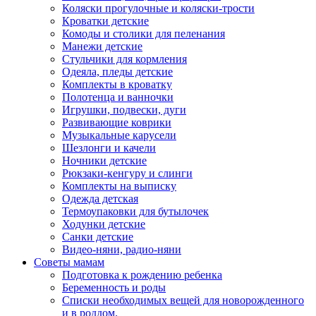
Коляски прогулочные и коляски-трости
Кроватки детские
Комоды и столики для пеленания
Манежи детские
Стульчики для кормления
Одеяла, пледы детские
Комплекты в кроватку
Полотенца и ванночки
Игрушки, подвески, дуги
Развивающие коврики
Музыкальные карусели
Шезлонги и качели
Ночники детские
Рюкзаки-кенгуру и слинги
Комплекты на выписку
Одежда детская
Термоупаковки для бутылочек
Ходунки детские
Санки детские
Видео-няни, радио-няни
Советы мамам
Подготовка к рождению ребенка
Беременность и роды
Списки необходимых вещей для новорожденного
и в роддом.