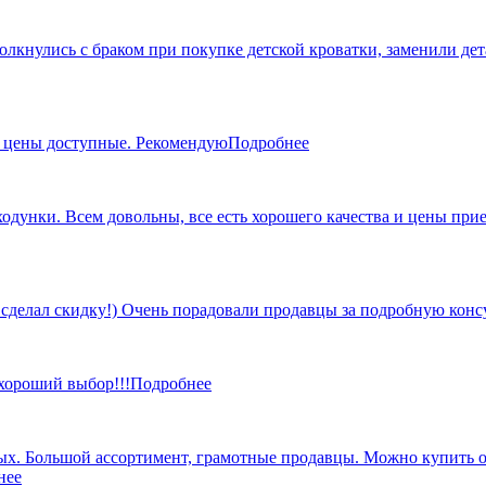
кнулись с браком при покупке детской кроватки, заменили дета
, цены доступные. Рекомендую
Подробнее
 ходунки. Всем довольны, все есть хорошего качества и цены пр
 сделал скидку!) Очень порадовали продавцы за подробную кон
 хороший выбор!!!
Подробнее
х. Большой ассортимент, грамотные продавцы. Можно купить от 
нее