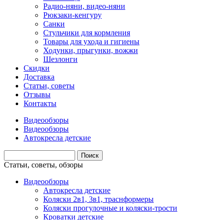
Радио-няни, видео-няни
Рюкзаки-кенгуру
Санки
Стульчики для кормления
Товары для ухода и гигиены
Ходунки, прыгунки, вожжи
Шезлонги
Скидки
Доставка
Статьи, советы
Отзывы
Контакты
Видеообзоры
Видеообзоры
Автокресла детские
Статьи, советы, обзоры
Видеообзоры
Автокресла детские
Коляски 2в1, 3в1, траснформеры
Коляски прогулочные и коляски-трости
Кроватки детские