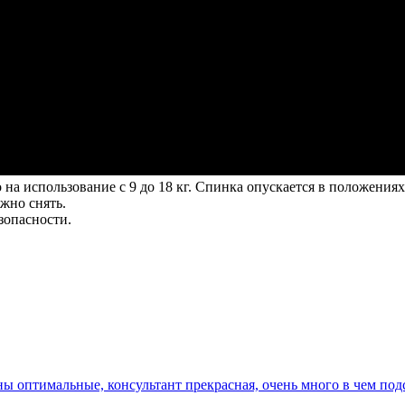
 на использование с 9 до 18 кг. Спинка опускается в положения
жно снять.
зопасности.
ны оптимальные, консультант прекрасная, очень много в чем под