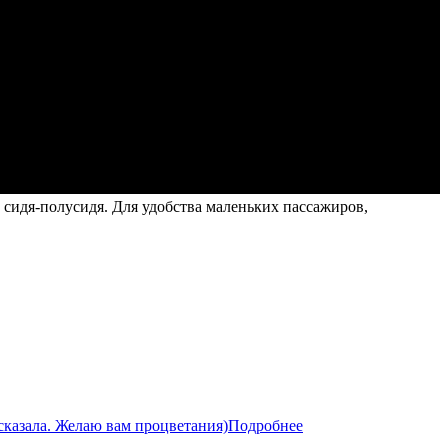
х сидя-полусидя. Для удобства маленьких пассажиров,
сказала. Желаю вам процветания)
Подробнее