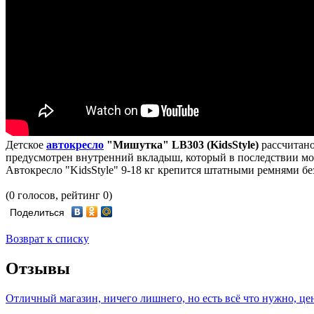
Детское
автокресло
"Мишутка" LB303 (KidsStyle)
рассчитано
предусмотрен внутренний вкладыш, который в последствии мо
Автокресло "KidsStyle" 9-18 кг крепится штатными ремнями бе
(0 голосов, рейтинг 0)
Поделиться
Возврат к списку
Отзывы
Отличный магазин, ничего лишнего, но есть всё что нужно, це