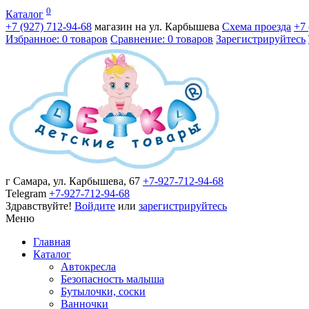
0
Каталог
+7 (927)
712-94-68
магазин на ул. Карбышева
Схема проезда
+7
Избранное: 0 товаров
Сравнение: 0 товаров
Зарегистрируйтесь
г Самара, ул. Карбышева, 67
+7-927-712-94-68
Telegram
+7-927-712-94-68
Здравствуйте!
Войдите
или
зарегистрируйтесь
Меню
Главная
Каталог
Автокресла
Безопасность малыша
Бутылочки, соски
Ванночки