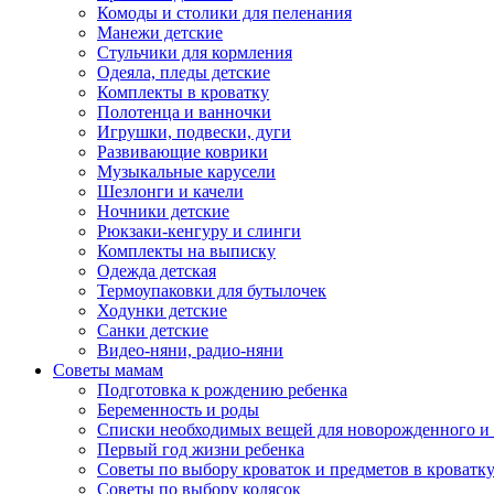
Комоды и столики для пеленания
Манежи детские
Стульчики для кормления
Одеяла, пледы детские
Комплекты в кроватку
Полотенца и ванночки
Игрушки, подвески, дуги
Развивающие коврики
Музыкальные карусели
Шезлонги и качели
Ночники детские
Рюкзаки-кенгуру и слинги
Комплекты на выписку
Одежда детская
Термоупаковки для бутылочек
Ходунки детские
Санки детские
Видео-няни, радио-няни
Советы мамам
Подготовка к рождению ребенка
Беременность и роды
Списки необходимых вещей для новорожденного и 
Первый год жизни ребенка
Советы по выбору кроваток и предметов в кроватк
Советы по выбору колясок