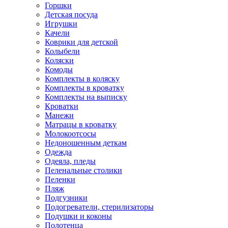
Горшки
Детская посуда
Игрушки
Качели
Коврики для детской
Колыбели
Коляски
Комоды
Комплекты в коляску
Комплекты в кроватку
Комплекты на выписку
Кроватки
Манежи
Матрацы в кроватку
Молокоотсосы
Недоношенным деткам
Одежда
Одеяла, пледы
Пеленальные столики
Пеленки
Пляж
Подгузники
Подогреватели, стерилизаторы
Подушки и коконы
Полотенца