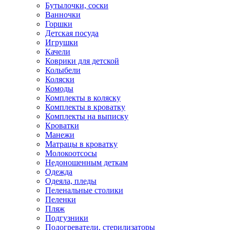
Бутылочки, соски
Ванночки
Горшки
Детская посуда
Игрушки
Качели
Коврики для детской
Колыбели
Коляски
Комоды
Комплекты в коляску
Комплекты в кроватку
Комплекты на выписку
Кроватки
Манежи
Матрацы в кроватку
Молокоотсосы
Недоношенным деткам
Одежда
Одеяла, пледы
Пеленальные столики
Пеленки
Пляж
Подгузники
Подогреватели, стерилизаторы