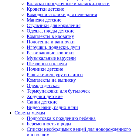
Коляски прогулочные и коляски-трости
Кроватки детские
Комоды и столики для пеленания
Манежи детские
Стульчики для кормления
Одеяла, пледы детские
Комплекты в кроватку
Полотенца и ванночки
Игрушки, подвески, дуги
Развивающие коврики
Музыкальные карусели
Шезлонги и качели
Ночники детские
Рюкзаки-кенгуру и слинги
Комплекты на выписку
Одежда детская
Термоупаковки для бутылочек
Ходунки детские
Санки детские
Видео-няни, радио-няни
Советы мамам
Подготовка к рождению ребенка
Беременность и роды
Списки необходимых вещей для новорожденного
и в роддом.