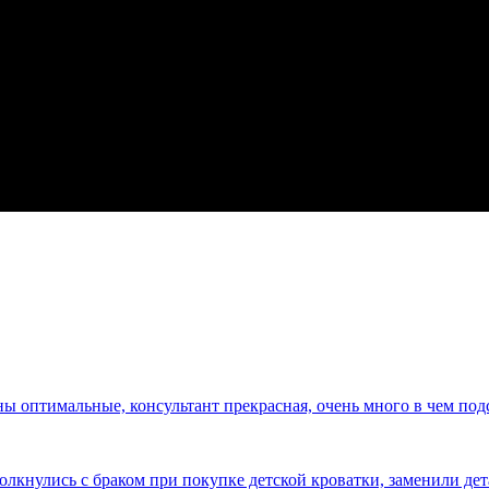
ны оптимальные, консультант прекрасная, очень много в чем под
кнулись с браком при покупке детской кроватки, заменили дета