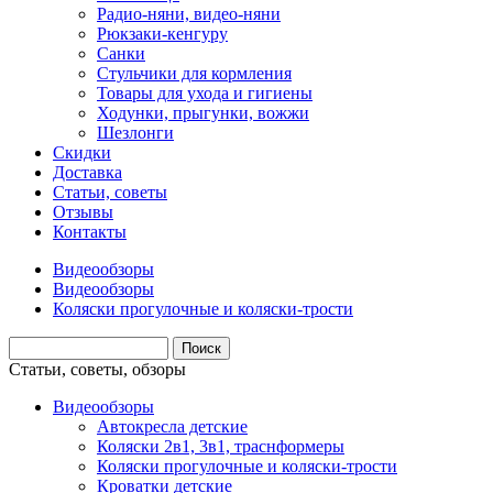
Радио-няни, видео-няни
Рюкзаки-кенгуру
Санки
Стульчики для кормления
Товары для ухода и гигиены
Ходунки, прыгунки, вожжи
Шезлонги
Скидки
Доставка
Статьи, советы
Отзывы
Контакты
Видеообзоры
Видеообзоры
Коляски прогулочные и коляски-трости
Статьи, советы, обзоры
Видеообзоры
Автокресла детские
Коляски 2в1, 3в1, траснформеры
Коляски прогулочные и коляски-трости
Кроватки детские