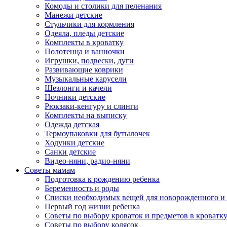
Комоды и столики для пеленания
Манежи детские
Стульчики для кормления
Одеяла, пледы детские
Комплекты в кроватку
Полотенца и ванночки
Игрушки, подвески, дуги
Развивающие коврики
Музыкальные карусели
Шезлонги и качели
Ночники детские
Рюкзаки-кенгуру и слинги
Комплекты на выписку
Одежда детская
Термоупаковки для бутылочек
Ходунки детские
Санки детские
Видео-няни, радио-няни
Советы мамам
Подготовка к рождению ребенка
Беременность и роды
Списки необходимых вещей для новорожденного и 
Первый год жизни ребенка
Советы по выбору кроваток и предметов в кроватк
Советы по выбору колясок