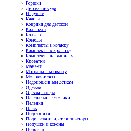
Горшки
Детская посуда
Игрушки
Качели
Коврики для детской
Колыбели
Коляски
Комоды
Комплекты в коляску
Комплекты в кроватку
Комплекты на выписку
Кроватки
Манежи
Матрацы в кроватку
Молокоотсосы
Недоношенным деткам
Одежда
Одеяла, пледы
Пеленальные столики
Пеленки
Пляж
Подгузники
Подогреватели, стерилизаторы
Подушки и коконы
Полотенца