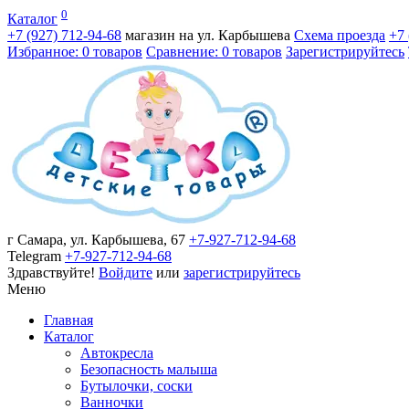
0
Каталог
+7 (927)
712-94-68
магазин на ул. Карбышева
Схема проезда
+7
Избранное: 0 товаров
Сравнение: 0 товаров
Зарегистрируйтесь
г Самара, ул. Карбышева, 67
+7-927-712-94-68
Telegram
+7-927-712-94-68
Здравствуйте!
Войдите
или
зарегистрируйтесь
Меню
Главная
Каталог
Автокресла
Безопасность малыша
Бутылочки, соски
Ванночки