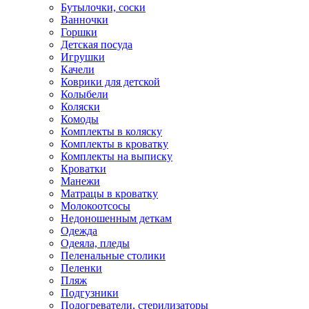
Бутылочки, соски
Ванночки
Горшки
Детская посуда
Игрушки
Качели
Коврики для детской
Колыбели
Коляски
Комоды
Комплекты в коляску
Комплекты в кроватку
Комплекты на выписку
Кроватки
Манежи
Матрацы в кроватку
Молокоотсосы
Недоношенным деткам
Одежда
Одеяла, пледы
Пеленальные столики
Пеленки
Пляж
Подгузники
Подогреватели, стерилизаторы