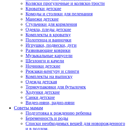
Коляски прогулочные и коляски-трости
Кроватки детские
Комоды и столики для пеленания
Манежи детские
Стульчики для кормления
Одеяла, пледы детские
Комплекты в кроватку
Полотенца и ванночки
Игрушки, подвески, дуги
Развивающие коврики
Музыкальные карусели
Шезлонги и качели
Ночники детские
Рюкзаки-кенгуру и слинги
Комплекты на выписку
Одежда детская
Термоупаковки для бутылочек
Ходунки детские
Санки детские
Видео-няни, радио-няни
Советы мамам
Подготовка к рождению ребенка
Беременность и роды
Списки необходимых вещей для новорожденного
и в роддом.