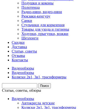
Подушки и коконы
Полотенца
Радио-няни, видео-няни
Рюкзаки-кенгуру
Санки
Стульчики для кормления
Товары для ухода и гигиены
Ходунки, прыгунки, вожжи
Шезлонги
Скидки
Доставка
Статьи, советы
Отзывы
Контакты
Видеообзоры
Видеообзоры
Коляски 2в1, 3в1, траснформеры
Статьи, советы, обзоры
Видеообзоры
Автокресла детские
Коляски 2в1, 3в1, траснформеры