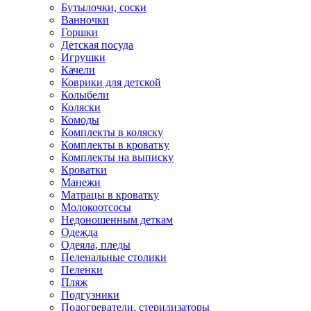
Бутылочки, соски
Ванночки
Горшки
Детская посуда
Игрушки
Качели
Коврики для детской
Колыбели
Коляски
Комоды
Комплекты в коляску
Комплекты в кроватку
Комплекты на выписку
Кроватки
Манежи
Матрацы в кроватку
Молокоотсосы
Недоношенным деткам
Одежда
Одеяла, пледы
Пеленальные столики
Пеленки
Пляж
Подгузники
Подогреватели, стерилизаторы