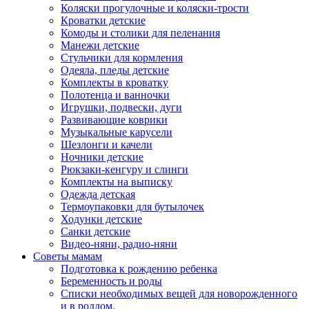
Коляски прогулочные и коляски-трости
Кроватки детские
Комоды и столики для пеленания
Манежи детские
Стульчики для кормления
Одеяла, пледы детские
Комплекты в кроватку
Полотенца и ванночки
Игрушки, подвески, дуги
Развивающие коврики
Музыкальные карусели
Шезлонги и качели
Ночники детские
Рюкзаки-кенгуру и слинги
Комплекты на выписку
Одежда детская
Термоупаковки для бутылочек
Ходунки детские
Санки детские
Видео-няни, радио-няни
Советы мамам
Подготовка к рождению ребенка
Беременность и роды
Списки необходимых вещей для новорожденного
и в роддом.