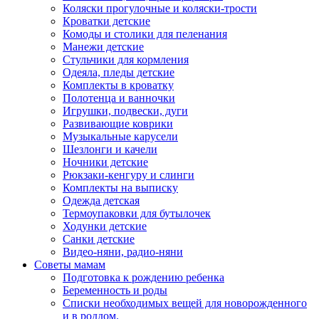
Коляски прогулочные и коляски-трости
Кроватки детские
Комоды и столики для пеленания
Манежи детские
Стульчики для кормления
Одеяла, пледы детские
Комплекты в кроватку
Полотенца и ванночки
Игрушки, подвески, дуги
Развивающие коврики
Музыкальные карусели
Шезлонги и качели
Ночники детские
Рюкзаки-кенгуру и слинги
Комплекты на выписку
Одежда детская
Термоупаковки для бутылочек
Ходунки детские
Санки детские
Видео-няни, радио-няни
Советы мамам
Подготовка к рождению ребенка
Беременность и роды
Списки необходимых вещей для новорожденного
и в роддом.