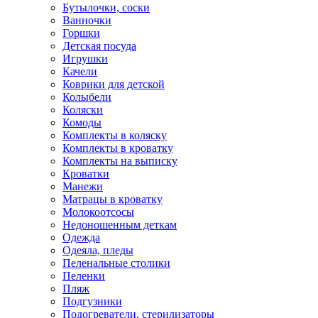
Бутылочки, соски
Ванночки
Горшки
Детская посуда
Игрушки
Качели
Коврики для детской
Колыбели
Коляски
Комоды
Комплекты в коляску
Комплекты в кроватку
Комплекты на выписку
Кроватки
Манежи
Матрацы в кроватку
Молокоотсосы
Недоношенным деткам
Одежда
Одеяла, пледы
Пеленальные столики
Пеленки
Пляж
Подгузники
Подогреватели, стерилизаторы