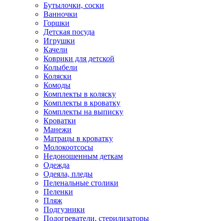
Бутылочки, соски
Ванночки
Горшки
Детская посуда
Игрушки
Качели
Коврики для детской
Колыбели
Коляски
Комоды
Комплекты в коляску
Комплекты в кроватку
Комплекты на выписку
Кроватки
Манежи
Матрацы в кроватку
Молокоотсосы
Недоношенным деткам
Одежда
Одеяла, пледы
Пеленальные столики
Пеленки
Пляж
Подгузники
Подогреватели, стерилизаторы