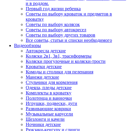
и в роддом.
Первый год жизни ребенка
Советы по выбору кроваток и предметов в
кроватку
Советы по выбору колясок
Советы по выбору автокресел
Советы по выбору других товаров
Все советы, статьи и списки необходимого
Видеообзоры
Автокресла детские
Коляски 2в1, 3в1, траснформеры
Коляски прогулочные и коляски-трости
Кроватки детские
Комоды и столики для пеленания
Манежи детские
Стульчики для кормления
Одеяла, пледы детские
Комплекты в кроватку
Полотенца и ванночки
Игрушки, подвески, дуги
Развивающие коврики
Музыкальные карусели
Шезлонги и качели
Ночники детские
Рюкзаки-кенгуру и слинги