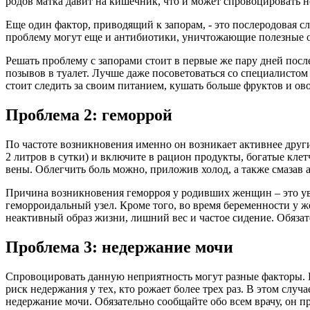
родов матка давит на кишечник, что и может спровоцировать 
Еще один фактор, приводящий к запорам, - это послеродовая с
проблему могут еще и антибиотики, уничтожающие полезные 
Решать проблему с запорами стоит в первые же пару дней после 
позывов в туалет. Лучше даже посоветоваться со специалистом
стоит следить за своим питанием, кушать больше фруктов и ов
Проблема 2: геморрой
По частоте возникновения именно он возникает активнее други
2 литров в сутки) и включите в рацион продукты, богатые клет
вены. Облегчить боль можно, приложив холод, а также смазав
Причина возникновения геморроя у родивших женщин – это уве
геморроидальный узел. Кроме того, во время беременности у ж
неактивный образ жизни, лишний вес и частое сидение. Обязат
Проблема 3: недержание мочи
Спровоцировать данную неприятность могут разные факторы. К
риск недержания у тех, кто рожает более трех раз. В этом слу
недержание мочи. Обязательно сообщайте обо всем врачу, он пр