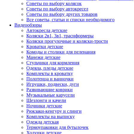
Советы по выбору колясок
Советы по выбору автокресел
Советы по выбору других товаров
Все советы, статьи и списки необходимого
Видеообзоры
Автокресла детские
Коляски 2в1, 3в1, траснформеры
Коляски прогулочные и коляски-трости
Кроватки детские
Комоды и столики для пеленания
Манежи детские
Стульчики для кормления
Одеяла, пледы детские
Комплекты в кроватку
Полотенца и ванночки
Игрушки, подвески, дуги
Развивающие коврики
Музыкальные карусели
Шезлонги и качели
Ночники детские
Рюкзаки-кенгуру и слинги
Комплекты на выписку
Одежда детская
Термоупаковки для бутылочек
Ходунки детские