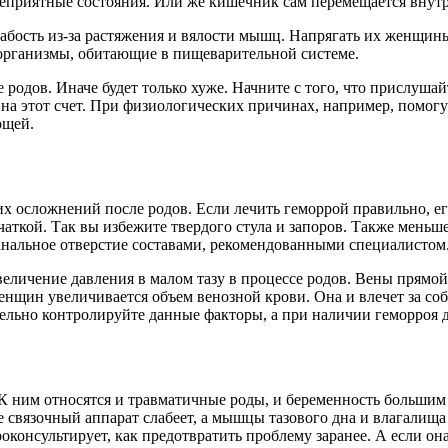
неприятные состояния. Или же кишечник сам перемещается внутр
лабость из-за растяжения и вялости мышц. Напрягать их женщины
организмы, обитающие в пищеварительной системе.
родов. Иначе будет только хуже. Начните с того, что прислушайт
 на этот счет. При физиологических причинах, например, помог
ощей.
х осложнений после родов. Если лечить геморрой правильно, его
чаткой. Так вы избежите твердого стула и запоров. Также меньше
 анальное отверстие составами, рекомендованными специалистом
личение давления в малом тазу в процессе родов. Вены прямой 
енщин увеличивается объем венозной крови. Она и влечет за со
ельно контролируйте данные факторы, а при наличии геморроя д
 ним относятся и травматичные роды, и беременность большим 
чае связочный аппарат слабеет, а мышцы тазового дна и влагалищ
оконсультирует, как предотвратить проблему заранее. А если он