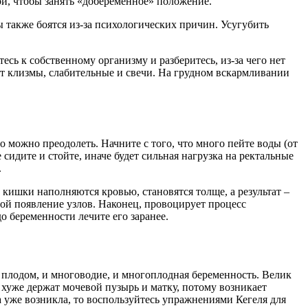
и, чтобы занять «добеременное» положение.
 также боятся из-за психологических причин. Усугубить
есь к собственному организму и разберитесь, из-за чего нет
ут клизмы, слабительные и свечи. На грудном вскармливании
 можно преодолеть. Начните с того, что много пейте воды (от
 сидите и стойте, иначе будет сильная нагрузка на ректальные
.
кишки наполняются кровью, становятся толще, а результат –
бой появление узлов. Наконец, провоцирует процесс
о беременности лечите его заранее.
плодом, и многоводие, и многоплодная беременность. Велик
а хуже держат мочевой пузырь и матку, потому возникает
а уже возникла, то воспользуйтесь упражнениями Кегеля для