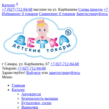
0
Каталог
+7 (927)
712-94-68
магазин на ул. Карбышева
Схема проезда
+7
Избранное: 0 товаров
Сравнение: 0 товаров
Зарегистрируйтесь
г Самара, ул. Карбышева, 67
+7-927-712-94-68
Telegram
+7-927-712-94-68
Здравствуйте!
Войдите
или
зарегистрируйтесь
Меню
Главная
Каталог
Автокресла
Безопасность малыша
Бутылочки, соски
Ванночки