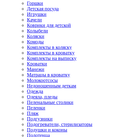
Горшки
Детская посуда
Игрушки
Качели
Коврики для детской
Колыбели
Коляски
Комоды
Комплекты в коляску
Комплекты в кроватку
Комплекты на выписку
Кроватки
Манежи
Матрацы в кроватку
Молокоотсосы
Недоношенным деткам
Одежда
Одеяла, пледы
Пеленальные столики
Пеленки
Пляж
Подгузники
Подогреватели, стерилизаторы
Подушки и коконы
Полотенца