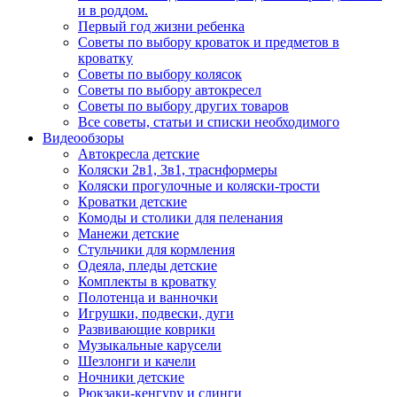
и в роддом.
Первый год жизни ребенка
Советы по выбору кроваток и предметов в
кроватку
Советы по выбору колясок
Советы по выбору автокресел
Советы по выбору других товаров
Все советы, статьи и списки необходимого
Видеообзоры
Автокресла детские
Коляски 2в1, 3в1, траснформеры
Коляски прогулочные и коляски-трости
Кроватки детские
Комоды и столики для пеленания
Манежи детские
Стульчики для кормления
Одеяла, пледы детские
Комплекты в кроватку
Полотенца и ванночки
Игрушки, подвески, дуги
Развивающие коврики
Музыкальные карусели
Шезлонги и качели
Ночники детские
Рюкзаки-кенгуру и слинги