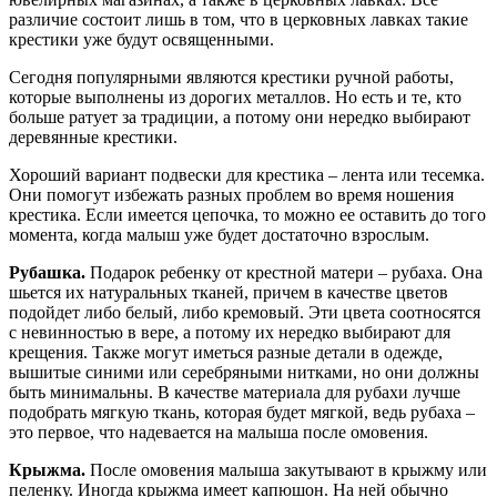
различие состоит лишь в том, что в церковных лавках такие
крестики уже будут освященными.
Сегодня популярными являются крестики ручной работы,
которые выполнены из дорогих металлов. Но есть и те, кто
больше ратует за традиции, а потому они нередко выбирают
деревянные крестики.
Хороший вариант подвески для крестика – лента или тесемка.
Они помогут избежать разных проблем во время ношения
крестика. Если имеется цепочка, то можно ее оставить до того
момента, когда малыш уже будет достаточно взрослым.
Рубашка.
Подарок ребенку от крестной матери – рубаха. Она
шьется их натуральных тканей, причем в качестве цветов
подойдет либо белый, либо кремовый. Эти цвета соотносятся
с невинностью в вере, а потому их нередко выбирают для
крещения. Также могут иметься разные детали в одежде,
вышитые синими или серебряными нитками, но они должны
быть минимальны. В качестве материала для рубахи лучше
подобрать мягкую ткань, которая будет мягкой, ведь рубаха –
это первое, что надевается на малыша после омовения.
Крыжма.
После омовения малыша закутывают в крыжму или
пеленку. Иногда крыжма имеет капюшон. На ней обычно