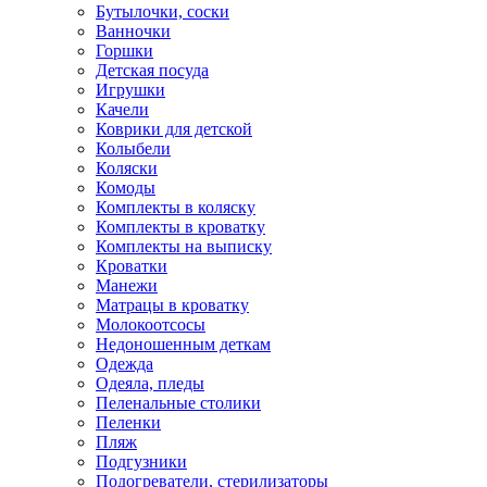
Бутылочки, соски
Ванночки
Горшки
Детская посуда
Игрушки
Качели
Коврики для детской
Колыбели
Коляски
Комоды
Комплекты в коляску
Комплекты в кроватку
Комплекты на выписку
Кроватки
Манежи
Матрацы в кроватку
Молокоотсосы
Недоношенным деткам
Одежда
Одеяла, пледы
Пеленальные столики
Пеленки
Пляж
Подгузники
Подогреватели, стерилизаторы