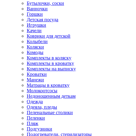
Бутылочки, соски
Ванночки
Горшки
Детская посуда
Игрушки
Качели
Коврики для детской
Колыбели
Коляски
Комоды
Комплекты в коляску
Комплекты в кроватку
Комплекты на выписку
Кроватки
Манежи
Матрацы в кроватку
Молокоотсосы
Недоношенным деткам
Одежда
Одеяла, пледы
Пеленальные столики
Пеленки
Пляж
Подгузники
Подогреватели, стерилизаторы