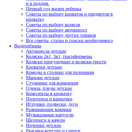
и в роддом.
Первый год жизни ребенка
Советы по выбору кроваток и предметов в
кроватку
Советы по выбору колясок
Советы по выбору автокресел
Советы по выбору других товаров
Все советы, статьи и списки необходимого
Видеообзоры
Автокресла детские
Коляски 2в1, 3в1, траснформеры
Коляски прогулочные и коляски-трости
Кроватки детские
Комоды и столики для пеленания
Манежи детские
Стульчики для кормления
Одеяла, пледы детские
Комплекты в кроватку
Полотенца и ванночки
Игрушки, подвески, дуги
Развивающие коврики
Музыкальные карусели
Шезлонги и качели
Ночники детские
Рюкзаки-кенгуру и слинги