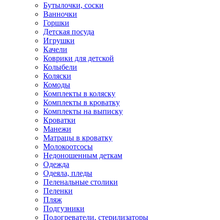
Бутылочки, соски
Ванночки
Горшки
Детская посуда
Игрушки
Качели
Коврики для детской
Колыбели
Коляски
Комоды
Комплекты в коляску
Комплекты в кроватку
Комплекты на выписку
Кроватки
Манежи
Матрацы в кроватку
Молокоотсосы
Недоношенным деткам
Одежда
Одеяла, пледы
Пеленальные столики
Пеленки
Пляж
Подгузники
Подогреватели, стерилизаторы