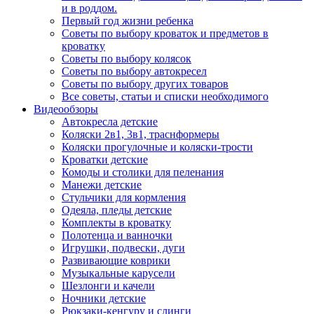
и в роддом.
Первый год жизни ребенка
Советы по выбору кроваток и предметов в
кроватку
Советы по выбору колясок
Советы по выбору автокресел
Советы по выбору других товаров
Все советы, статьи и списки необходимого
Видеообзоры
Автокресла детские
Коляски 2в1, 3в1, траснформеры
Коляски прогулочные и коляски-трости
Кроватки детские
Комоды и столики для пеленания
Манежи детские
Стульчики для кормления
Одеяла, пледы детские
Комплекты в кроватку
Полотенца и ванночки
Игрушки, подвески, дуги
Развивающие коврики
Музыкальные карусели
Шезлонги и качели
Ночники детские
Рюкзаки-кенгуру и слинги